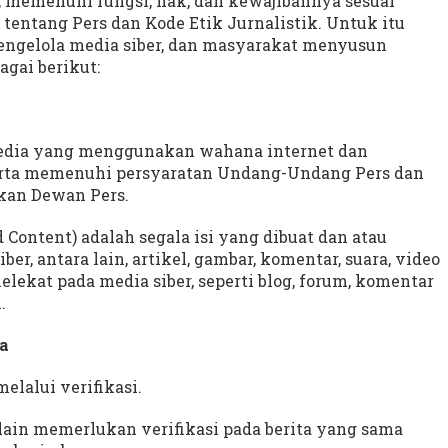
, memenuhi fungsi, hak, dan kewajibannya sesuai
ntang Pers dan Kode Etik Jurnalistik. Untuk itu
pengelola media siber, dan masyarakat menyusun
gai berikut:
 media yang menggunakan wahana internet dan
serta memenuhi persyaratan Undang-Undang Pers dan
kan Dewan Pers.
 Content) adalah segala isi yang dibuat dan atau
er, antara lain, artikel, gambar, komentar, suara, video
ekat pada media siber, seperti blog, forum, komentar
.
ta
melalui verifikasi.
lain memerlukan verifikasi pada berita yang sama