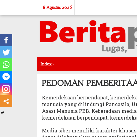
Skip
8 Agustus 2026
to
content
Index
PEDOMAN PEMBERITAA
Kemerdekaan berpendapat, kemerdekaa
|
1
Agustus
manusia yang dilindungi Pancasila, U
2017
Oleh
Asasi Manusia PBB. Keberadaan media 
Admin
kemerdekaan berpendapat, kemerdekaa
Media siber memiliki karakter khusu