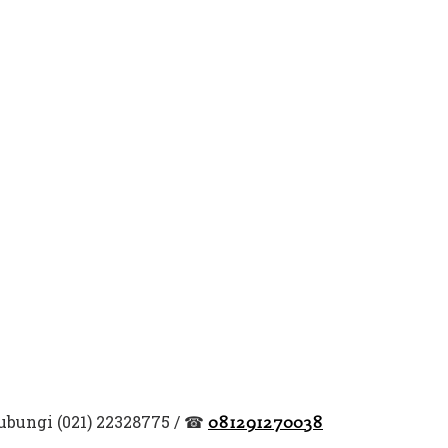
bungi (021) 22328775 / ☎
081291270038