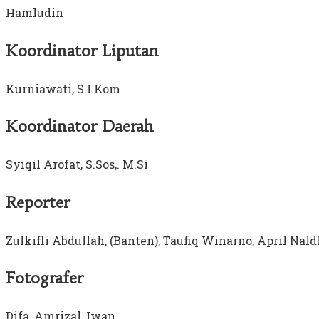
Hamludin
Koordinator
Liputan
Kurniawati, S.I.Kom
Koordinator Daerah
Syiqil Arofat, S.Sos,. M.Si
Reporter
Zulkifli Abdullah, (Banten), Taufiq Winarno, April Naldh
Fotografer
Difa, Amrizal, Iwan