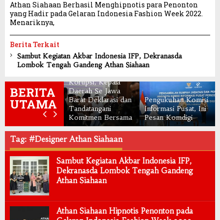
Athan Siahaan Berhasil Menghipnotis para Penonton
yang Hadir pada Gelaran Indonesia Fashion Week 2022.
Menariknya,
Berita Terkait
Sambut Kegiatan Akbar Indonesia IFP, Dekranasda
Lombok Tengah Gandeng Athan Siahaan
Pencegahan
Korupsi, Kepala
BERITA
Daerah Se Jawa
Barat Deklarasi dan
Pengukuhan Komisi
UTAMA
Tandatangani
Informasi Pusat, Ini
Komitmen Bersama
Pesan Komdigi
Tag: #Designer Athan Siahaan
Sambut Kegiatan Akbar Indonesia IFP,
Dekranasda Lombok Tengah Gandeng
Athan Siahaan
Athan Siahaan Hipnotis Penonton pada