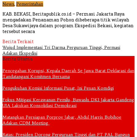
,
News
Pemerintahan
KAB. BEKASI, Beritapublik.co.id – Permasi Jakarta Raya
mengadakan Penanaman Pohon dibeberapa titik wilayah
Desa Sukawijaya dalam program Ekspedisi Bekasi, kegiatan
tersebut secara
Berita Terkait
Wujud Implementasi Tri Darma Perguruan Tinggi, Permasi
Adakan Ekspedisi
Berita Utama
Pencegahan Korupsi, Kepala Daerah Se Jawa Barat Deklarasi dan
Tandatangani Komitmen Bersama
Pengukuhan Komisi Informasi Pusat, Ini Pesan Komdigi
Fokus Mitigasi Kerawanan Pemilu, Bawaslu DKI Jakarta Gandeng
UIA Lakukan Konsolidasi Demokrasi
Matangkan Persiapan Porprov Jabar, Abdul Harris Bobihoe
Adakan CDM Meeting
Ratas: Presiden Dorong Perguruan Tinggi dan PT PAL Bangun