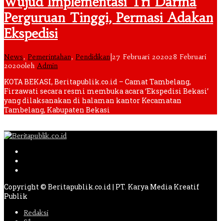
Wujud Implementasi Tri Darma
Perguruan Tinggi, Permasi Adakan
Ekspedisi
News
,
Pemerintahan
,
Pendidikan
|
27 Februari 2020
28 Februari
2020
oleh
Admin
KOTA BEKASI, Beritapublik.co.id – Camat Tambelang,
Firzawati secara resmi membuka acara ‘Ekspedisi Bekasi’
yang dilaksanakan di halaman kantor Kecamatan
Tambelang, Kabupaten Bekasi
Copyright © Beritapublik.co.id | PT. Karya Media Kreatif
Publik
Redaksi