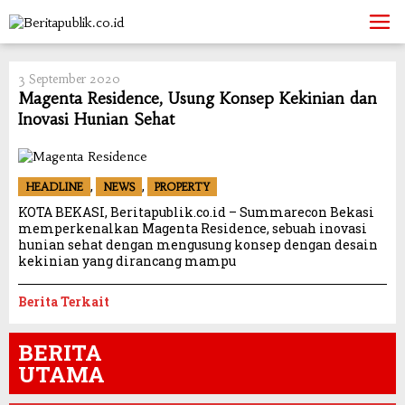
Skip
to
content
3 September 2020
Magenta Residence, Usung Konsep Kekinian dan
Inovasi Hunian Sehat
,
,
HEADLINE
NEWS
PROPERTY
KOTA BEKASI, Beritapublik.co.id – Summarecon Bekasi
memperkenalkan Magenta Residence, sebuah inovasi
hunian sehat dengan mengusung konsep dengan desain
kekinian yang dirancang mampu
Berita Terkait
BERITA
UTAMA