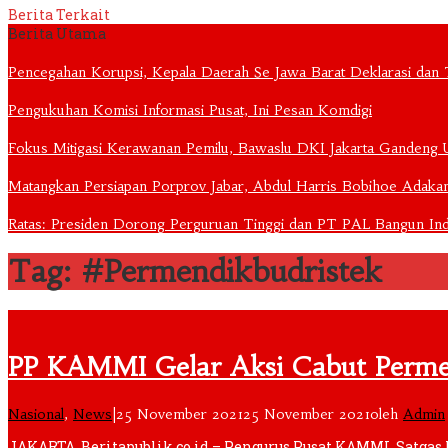
Berita Terkait
Berita Utama
Pencegahan Korupsi, Kepala Daerah Se Jawa Barat Deklarasi dan
Pengukuhan Komisi Informasi Pusat, Ini Pesan Komdigi
Fokus Mitigasi Kerawanan Pemilu, Bawaslu DKI Jakarta Gandeng 
Matangkan Persiapan Porprov Jabar, Abdul Harris Bobihoe Ada
Ratas: Presiden Dorong Perguruan Tinggi dan PT PAL Bangun Indu
Tag: #Permendikbudristek
PP KAMMI Gelar Aksi Cabut Perme
Nasional
,
News
|
25 November 2021
25 November 2021
oleh
Admin
JAKARTA, Beritapublik.co.id – Pengurus Pusat KAMMI, Satg