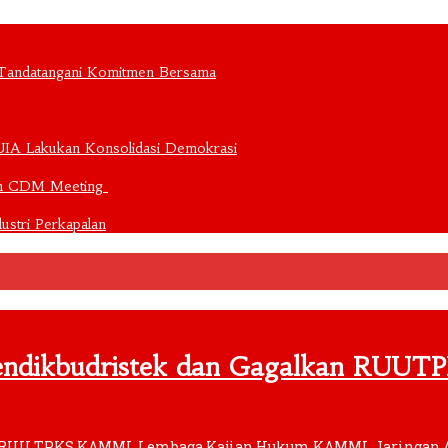
 Tandatangani Komitmen Bersama
UIA Lakukan Konsolidasi Demokrasi
kan CDM Meeting
stri Perkapalan
ndikbudristek dan Gagalkan RUUT
as RUU TPKS KAMMI, Lembaga Kajian Hukum KAMMI, Jaringan A