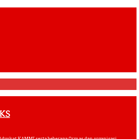
PKS
dvokat KAMMI serta beberapa Ormas dan organisasi