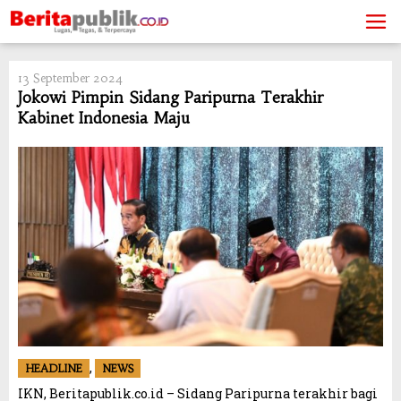
Skip
to
content
13 September 2024
Jokowi Pimpin Sidang Paripurna Terakhir
Kabinet Indonesia Maju
,
HEADLINE
NEWS
IKN, Beritapublik.co.id – Sidang Paripurna terakhir bagi
Pencegahan