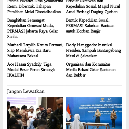
Panitia Pilkades Desa Setiadarma
Perkuat Ukhuwah dan
Resmi Dibentuk, Tahapan
Kepedulian Sosial, Masjid Nurul
Pemilihan Mulai Disosialisasikan
Amal Berbagi Daging Qurban
Bangkitkan Semangat
Bentuk Kepedulian Sosial,
Kepedulian Generasi Muda,
PERMASI Salurkan Bantuan
PERMASI Jakarta Raya Gelar
untuk Korban Banjir
Sanlat
Marhadi Terpilih Ketum Permasi,
Dody Hanggodo: Instruksi
Siap Membawa Era Baru
Presiden, Sampah Bantargebang
Mahasiswa Bekasi
Mesti di Selesaikan
Ace Hasan Syadzily: Tiga
Organisasi dan Komunitas
Modal Besar Peran Strategis
Media Bekasi Gelar Santunan
IKALUIN
dan Bukber
Jangan Lewatkan