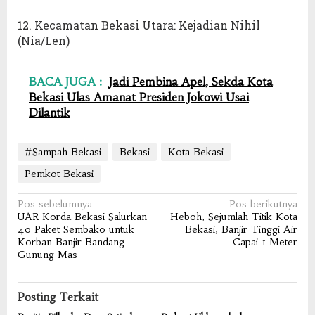
12. Kecamatan Bekasi Utara: Kejadian Nihil
(Nia/Len)
BACA JUGA :
Jadi Pembina Apel, Sekda Kota
Bekasi Ulas Amanat Presiden Jokowi Usai
Dilantik
#Sampah Bekasi
Bekasi
Kota Bekasi
Pemkot Bekasi
Navigasi
Pos sebelumnya
Pos berikutnya
UAR Korda Bekasi Salurkan
Heboh, Sejumlah Titik Kota
pos
40 Paket Sembako untuk
Bekasi, Banjir Tinggi Air
Korban Banjir Bandang
Capai 1 Meter
Gunung Mas
Posting Terkait