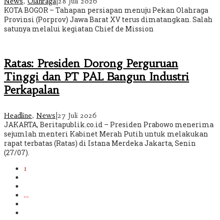
News
,
Olahraga
|
28 Juli 2026
KOTA BOGOR – Tahapan persiapan menuju Pekan Olahraga
Provinsi (Porprov) Jawa Barat XV terus dimatangkan. Salah
satunya melalui kegiatan Chief de Mission
Ratas: Presiden Dorong Perguruan
Tinggi dan PT PAL Bangun Industri
Perkapalan
Headline
,
News
|
27 Juli 2026
JAKARTA, Beritapublik.co.id – Presiden Prabowo menerima
sejumlah menteri Kabinet Merah Putih untuk melakukan
rapat terbatas (Ratas) di Istana Merdeka Jakarta, Senin
(27/07).
1
2
3
…
618
Berikutnya