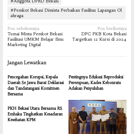
#Anggota DPRD Bekasi
#Pemkot Bekasi Diminta Perbaikan Fasilitas Lapangan Ol
ahraga
Navigasi
Pos sebelumnya
Pos berikutnya
Tumai Minta Pemkot Bekasi
DPC PKB Kota Bekasi
pos
Fasilitasi UMKM Belajar Ilmu
Targetkan 12 Kursi di 2024
Marketing Digital
Jangan Lewatkan
Pencegahan Korupsi, Kepala
Pentingnya Edukasi Reproduksi
Daerah Se Jawa Barat Deklarasi
Perempuan, Kades Kebonratu
dan Tandatangani Komitmen
Adakan Penyuluhan
Bersama
PKH Bekasi Utara Bersama RS
Emhaka Tingkatkan Kesadaran
Kesehatan KPM