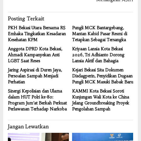
Posting Terkait
PKH Bekasi Utara Bersama RS
Pungli MCK Bantargebang,
Emhaka Tingkatkan Kesadaran
Mantan Kabid Pasar Resmi di
Kesehatan KPM
Tetapkan Sebagai Tersangka
Anggota DPRD Kota Bekasi,
Kriyaan Lansia Kota Bekasi
Ahmadi Kampanyekan Anti
2026, Tri Adhianto Dorong
LGBT Saat Reses
Lansia Aktif dan Bahagia
Jaring Aspirasi di Duren Jaya,
Kejari Bekasi Sita Dokumen
Persoalan Sampah Menjadi
Disdagperin, Penyidikan Dugaan
Perhatian
Pungli MCK Masuki Babak Baru
Sinergi Kepolisian dan Ulama
KAMMI Kota Bekasi Soroti
dalam HUT Polri ke-80:
Kunjungan Wali Kota ke China
Program Jum’at Berkah Perkuat
Jelang Groundbreaking Proyek
Perlawanan Terhadap Narkoba
Pengolahan Sampah
Jangan Lewatkan