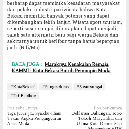
berharap dapat membuka kesadaran masyarakat
dan pelaku industri pariwisata bahwa Kota
Bekasi memiliki banyak potensi yang dapat
dikembangkan lebih lanjut. Wisata sport tourism,
seperti susur sungai, diharapkan dapat menjadi
salah satu alternatif baru bagi warga Bekasi dan
sekitarnya untuk berlibur tanpa harus bepergian
jauh. (Ndi/Ma)
BACA JUGA :
Maraknya Kenakalan Remaja,
KAMMI : Kota Bekasi Butuh Pemimpin Muda
#KotaBekasi
#Sungaicikeas
#Susursungai
#Tri-Babihoe
Navigasi
Pos sebelumnya
Pos berikutnya
Tiga Jurus Jitu Syaikhu-Ilham
Deklarasi Dukungan, 1000
pos
Tekan Angka Pengangguran
Tokoh Masyarakat dan
Anak Muda
Ulama Kota Depok Siap
Menangkan ASIH