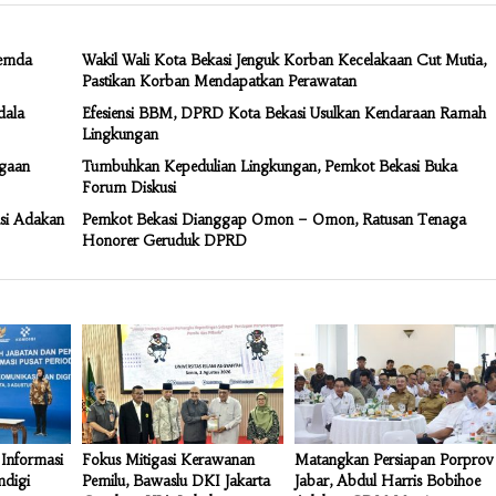
Pemda
Wakil Wali Kota Bekasi Jenguk Korban Kecelakaan Cut Mutia,
Pastikan Korban Mendapatkan Perawatan
dala
Efesiensi BBM, DPRD Kota Bekasi Usulkan Kendaraan Ramah
Lingkungan
rgaan
Tumbuhkan Kepedulian Lingkungan, Pemkot Bekasi Buka
Forum Diskusi
asi Adakan
Pemkot Bekasi Dianggap Omon – Omon, Ratusan Tenaga
Honorer Geruduk DPRD
Informasi
Fokus Mitigasi Kerawanan
Matangkan Persiapan Porprov
mdigi
Pemilu, Bawaslu DKI Jakarta
Jabar, Abdul Harris Bobihoe