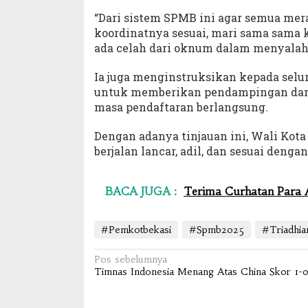
“Dari sistem SPMB ini agar semua mera
koordinatnya sesuai, mari sama sama k
ada celah dari oknum dalam menyalahg
Ia juga menginstruksikan kepada selur
untuk memberikan pendampingan dan 
masa pendaftaran berlangsung.
Dengan adanya tinjauan ini, Wali Kot
berjalan lancar, adil, dan sesuai deng
BACA JUGA :
Terima Curhatan Para A
#Pemkotbekasi
#Spmb2025
#Triadhia
Navigasi
Pos sebelumnya
Timnas Indonesia Menang Atas China Skor 1-
pos