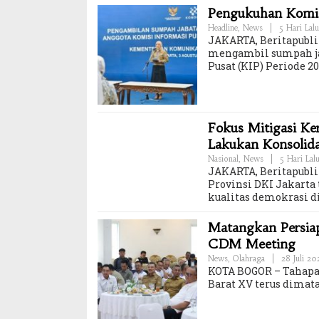
Pengukuhan Komisi
Headline
,
News
|
5 Hari Lalu
JAKARTA, Beritapubli
mengambil sumpah ja
Pusat (KIP) Periode 
Fokus Mitigasi K
Lakukan Konsolid
Nasional
,
News
|
5 Hari Lal
JAKARTA, Beritapubl
Provinsi DKI Jakar
kualitas demokrasi di
Matangkan Persiap
CDM Meeting
News
,
Olahraga
|
28 Juli 2
KOTA BOGOR – Tahapan
Barat XV terus dimat