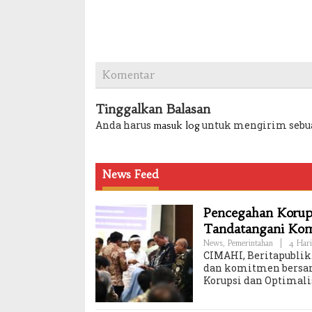
Komentar
Tinggalkan Balasan
Anda harus
untuk mengirim sebu
masuk log
News Feed
Pencegahan Korups
Tandatangani Ko
News
,
Pemerintahan
|
4 Hari
CIMAHI, Beritapublik.
dan komitmen bersam
Korupsi dan Optimali