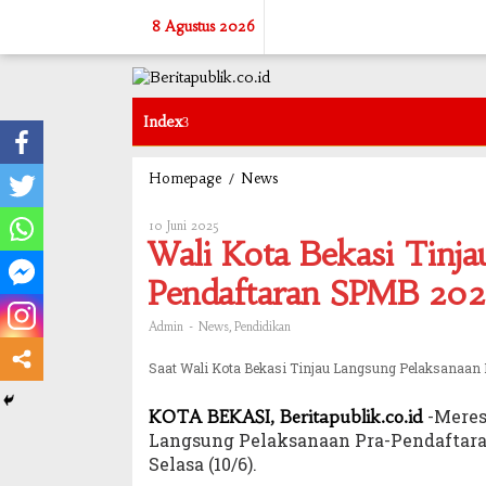
Skip
8 Agustus 2026
to
content
Index
/
Wali
Homepage
News
Kota
Bekasi
10 Juni 2025
Oleh
Tinjau
Admin
Wali Kota Bekasi Tinja
Langsung
Pelaksanaan
Pendaftaran SPMB 202
Pra-
Pendaftaran
-
,
Admin
News
Pendidikan
SPMB
2025
Saat Wali Kota Bekasi Tinjau Langsung Pelaksanaa
-Meres
KOTA BEKASI, Beritapublik.co.id
Langsung Pelaksanaan Pra-Pendaftara
Selasa (10/6).