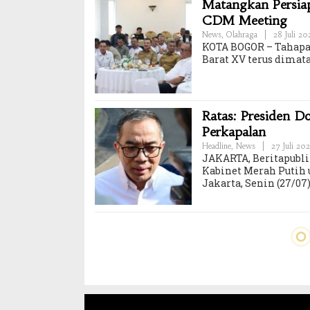
Matangkan Persiap
CDM Meeting
News
,
Olahraga
|
28 Juli 2
KOTA BOGOR – Tahapan
Barat XV terus dimat
Ratas: Presiden D
Perkapalan
Headline
,
News
|
27 Juli 20
JAKARTA, Beritapubli
Kabinet Merah Putih 
Jakarta, Senin (27/07)