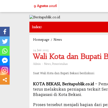
Skip
9 Agustus 2026
to
content
Index
/
Wali
Homepage
News
Kota
dan
24 Juni 2025
Oleh
Bupati
Admin
Wali Kota dan Bupati B
Bekasi
Bersepakat
-
,
Admin
News
Pemerintahan
Penataan
Aset
Saat Wali Kota dan Bupati Bekasi berdiskusi
– Peme
KOTA BEKASI, Beritapublik.co.id
terus melakukan persiapan terkait Se
Bhagasasi di Kota Bekasi.
Proses tersebut menjadi bagian dari p