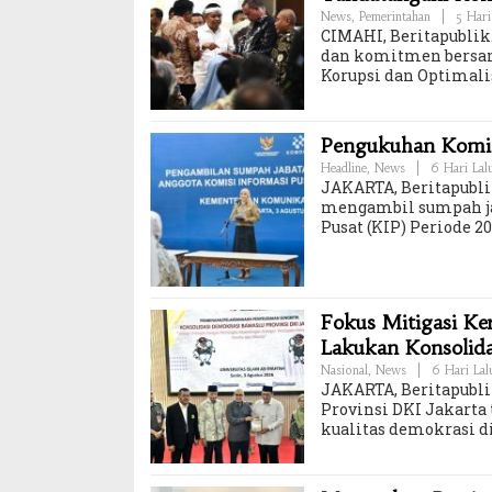
News
,
Pemerintahan
|
5 Hari
CIMAHI, Beritapublik.
dan komitmen bersam
Korupsi dan Optimali
Pengukuhan Komisi
Headline
,
News
|
6 Hari Lal
JAKARTA, Beritapubli
mengambil sumpah ja
Pusat (KIP) Periode 
Fokus Mitigasi K
Lakukan Konsolid
Nasional
,
News
|
6 Hari Lal
JAKARTA, Beritapubl
Provinsi DKI Jakar
kualitas demokrasi di