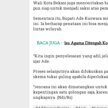
Wali Kota Bekasi juga menceritakan b
pun siap untuk menjadi saksi atas pe
Sementara itu, Bupati Ade Kuswara m
ini. Ia berharap penataan ini bisa men
lintas wilayah.
BACA JUGA :
Isu Agama Ditengah Kon
“Kita ingin penyelesaian yang adil, je
ujar Ade.
Proses selanjutnya akan difokuskan pa
skema tukar guling apabila diperlukan
“rencana ini akan dimatangkan untu
kepentingan satu golongan saja, karen
ungkapnya. (Ndi/Rs)
#Adekuswarakunang
#Aset
#Layanan