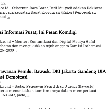
 Lalu
co.id – Gubernur Jawa Barat, Dedi Mulyadi adakan Deklarasi
a pada kegiatan Rapat Koordinasi (Rakor) Pencegahan
sasi
 Informasi Pusat, Ini Pesan Komdigi
u
k.co.id – Menteri Komunikasi dan Digital Meutya Hafid
batan dan mengukuhkan tujuh anggota Komisi Informasi
2026–2030
erawanan Pemilu, Bawaslu DKI Jakarta Gandeng UIA
asi Demokrasi
u
ik.co.id – Badan Pengawas Pemilihan Umum (Bawaslu)
ta terus menunjukkan komitmennya dalam memperkuat
 Ibu Kota, pada,