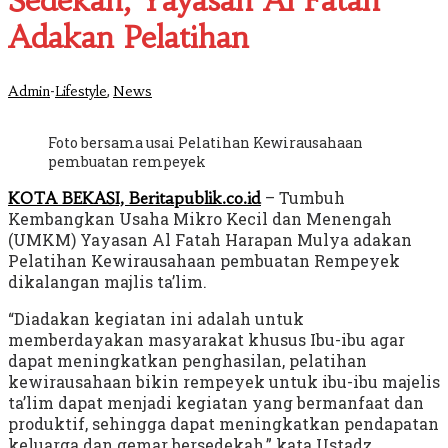
Sedekah, Yayasan Al Fatah
Adakan Pelatihan
-
,
Admin
Lifestyle
News
Foto bersama usai Pelatihan Kewirausahaan
pembuatan rempeyek
– Tumbuh
KOTA BEKASI, Beritapublik.co.id
Kembangkan Usaha Mikro Kecil dan Menengah
(UMKM) Yayasan Al Fatah Harapan Mulya adakan
Pelatihan Kewirausahaan pembuatan Rempeyek
dikalangan majlis ta’lim.
“Diadakan kegiatan ini adalah untuk
memberdayakan masyarakat khusus Ibu-ibu agar
dapat meningkatkan penghasilan, pelatihan
kewirausahaan bikin rempeyek untuk ibu-ibu majelis
ta’lim dapat menjadi kegiatan yang bermanfaat dan
produktif, sehingga dapat meningkatkan pendapatan
keluarga dan gemar bersedekah,” kata Ustadz