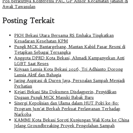
Pos berikutnya
Konferensi PAC GP Ansor Kecamatan Jatiasih di
Awali Tawasulan
Posting Terkait
PKH Bekasi Utara Bersama RS Emhaka Tingkatkan
Kesadaran Kesehatan KPM
Pungli MCK Bantargebang, Mantan Kabid Pasar Resmi di
Tetapkan Sebagai Tersangka
Anggota DPRD Kota Bekasi, Ahmadi Kampanyekan Anti
LGBT Saat Reses
Kriyaan Lansia Kota Bekasi 2026, Tri Adhianto Dorong
Lansia Aktif dan Bahagia
Jaring Aspirasi di Duren Jaya, Persoalan Sampah Menjadi
Perhatian
Kejari Bekasi Sita Dokumen Disdagperin, Penyidikan
Dugaan Pungli MCK Masuki Babak Baru
Sinergi Kepolisian dan Ulama dalam HUT Polri ke-80:
Program Jum’at Berkah Perkuat Perlawanan Terhadap
Narkoba
KAMMI Kota Bekasi Soroti Kunjungan Wali Kota ke China
Jelang Groundbreaking Proyek Pengolahan Sampah