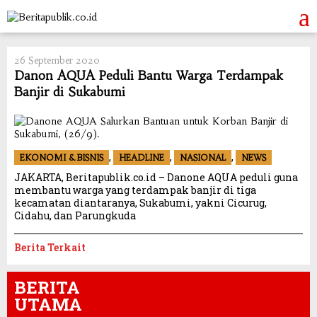
Skip
to
content
26 September 2020
Danon AQUA Peduli Bantu Warga Terdampak
Banjir di Sukabumi
,
,
,
EKONOMI & BISNIS
HEADLINE
NASIONAL
NEWS
JAKARTA, Beritapublik.co.id – Danone AQUA peduli guna
membantu warga yang terdampak banjir di tiga
kecamatan diantaranya, Sukabumi, yakni Cicurug,
Cidahu, dan Parungkuda
Berita Terkait
BERITA
UTAMA