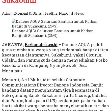
Sukabumi
-
,
,
,
Admin
Ekonomi & Bisnis
Headline
Nasional
News
Danone AQUA Salurkan Bantuan untuk Korban
Banjir di Sukabumi, (26/9).
JAKARTA,
– Danone AQUA peduli
Beritapublik.co.id
guna membantu warga yang terdampak banjir di tiga
kecamatan diantaranya, Sukabumi, yakni Cicurug,
Cidahu, dan Parungkuda dengan menyediakan Posko
Kesehatan di Kampung Nyangkowek, Desa
Mekarsari.
Menurut, Arif Muhajidin selaku Corporate
Communications Director Danone Indonesia, Banjir
bandang datang menghantam tiga kecamatan di
kaki gunung Salak, Sukabumi, yaitu Cicurug, Cidahu,
dan Parungkuda pada (21/9) berdampak pada korban
harta akibat warga berusaha menyelamatkan diri dan
harus merelakan harta benda mereka yang hanyut