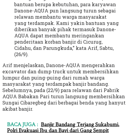
bantuan berupa kebutuhan, para karyawan
Danone-AQUA pun langsung turun sebagai
relawan membantu warga masyarakat
yang terdampak. Kami yakin bantuan yang
diberikan banyak pihak termasuk Danone-
AQUA dapat membantu meringankan
penderitaan korban banjir di Cicurug,
Cidahu, dan Parungkuda,” kata Arif, Sabtu,
(26/9).
Arif menjelaskan, Danone-AQUA mengerahkan
excavator dan dump truck untuk membersihkan
lumpur dan puing-puing dari rumah warga
masyarakat yang terdampak banjir bandang.
Sebelumnya, pada (22/9) para relawan dari Pabrik
AQUA Babakan Pari turun langsung membersihkan
Sungai Cibaregbeg dari berbagai benda yang hanyut
akibat banjir.
BACA JUGA :
Banjir Bandang Terjang Sukabumi,
Polri Evakuasi Ibu dan Bayi dari Gang Sempit