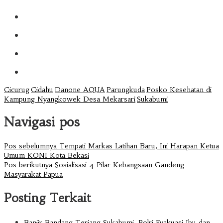
Cicurug
Cidahu
Danone AQUA
Parungkuda
Posko Kesehatan di
Kampung Nyangkowek Desa Mekarsari
Sukabumi
Navigasi pos
Pos sebelumnya
Tempati Markas Latihan Baru, Ini Harapan Ketua
Umum KONI Kota Bekasi
Pos berikutnya
Sosialisasi 4 Pilar Kebangsaan Gandeng
Masyarakat Papua
Posting Terkait
Banjir Bandang Terjang Sukabumi, Polri Evakuasi Ibu dan