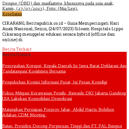
Kesehatan
CIKARANG, Beritapublik.co.id – Guna Memperingati Hari
Anak Nasional, Senin, (24/07/2023) Siloam Hospitals Lippo
Cikarang menggelar edukasi secara hybrid (offline dan
online) di
Berita Terkait
Berita Utama
Pencegahan Korupsi, Kepala Daerah Se Jawa Barat Deklarasi dan
Tandatangani Komitmen Bersama
Pengukuhan Komisi Informasi Pusat, Ini Pesan Komdigi
Fokus Mitigasi Kerawanan Pemilu, Bawaslu DKI Jakarta Gandeng
UIA Lakukan Konsolidasi Demokrasi
Matangkan Persiapan Porprov Jabar, Abdul Harris Bobihoe
Adakan CDM Meeting
Ratas: Presiden Dorong Perguruan Tinggi dan PT PAL Bangun