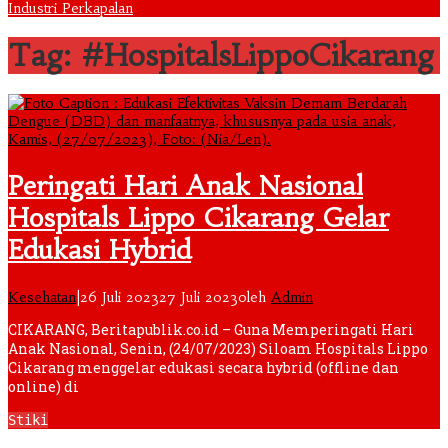
Industri Perkapalan
Tag: #HospitalsLippoCikarang
Peringati Hari Anak Nasional
Hospitals Lippo Cikarang Gelar
Edukasi Hybrid
Kesehatan
|
26 Juli 2023
27 Juli 2023
oleh
Admin
CIKARANG, Beritapublik.co.id – Guna Memperingati Hari
Anak Nasional, Senin, (24/07/2023) Siloam Hospitals Lippo
Cikarang menggelar edukasi secara hybrid (offline dan
online) di
Stiki