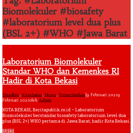
Tag: #Laboratorium
Biomolekuler #biosafety
#laboratorium level dua plus
(BSL 2+) #WHO #Jawa Barat
Laboratorium Biomolekuler
Standar WHO dan Kemenkes RI
Hadir di Kota Bekasi
Headline
,
Kesehatan
,
News
,
Pemerintahan
|
9 Februari 2021
9
Februari 2021
oleh
Admin
KOTA BEKASI, Beritapublik.co.id – Laboratorium
Biomolekuler berstandar biosafety laboratorium level dua
plus (BSL 2+) WHO pertama di Jawa Barat, hadir Kota Bekasi.
Stiki