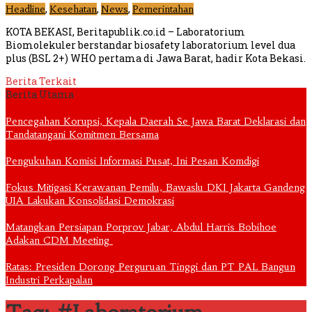
,
,
,
Headline
Kesehatan
News
Pemerintahan
KOTA BEKASI, Beritapublik.co.id – Laboratorium
Biomolekuler berstandar biosafety laboratorium level dua
plus (BSL 2+) WHO pertama di Jawa Barat, hadir Kota Bekasi.
Berita Terkait
Berita Utama
Pencegahan Korupsi, Kepala Daerah Se Jawa Barat Deklarasi dan
Tandatangani Komitmen Bersama
Pengukuhan Komisi Informasi Pusat, Ini Pesan Komdigi
Fokus Mitigasi Kerawanan Pemilu, Bawaslu DKI Jakarta Gandeng
UIA Lakukan Konsolidasi Demokrasi
Matangkan Persiapan Porprov Jabar, Abdul Harris Bobihoe
Adakan CDM Meeting
Ratas: Presiden Dorong Perguruan Tinggi dan PT PAL Bangun
Industri Perkapalan