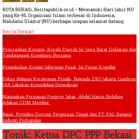
KOTA BEKASi, Beritapublik.co.id – Memasuki Hari lahir NU
yang Ke-95, Organisasi Islam terbesar di Indonesia,
Nahdatul Ulama’ (NU) berbagai ucapan selamat datang
Berita Terkait
Berita Utama
Pencegahan Korupsi, Kepala Daerah Se Jawa Barat Deklarasi dan
Tandatangani Komitmen Bersama
Pengukuhan Komisi Informasi Pusat, Ini Pesan Komdigi
Fokus Mitigasi Kerawanan Pemilu, Bawaslu DKI Jakarta Gandeng
UIA Lakukan Konsolidasi Demokrasi
Matangkan Persiapan Porprov Jabar, Abdul Harris Bobihoe
Adakan CDM Meeting
Ratas: Presiden Dorong Perguruan Tinggi dan PT PAL Bangun
Industri Perkapalan
Topik: Ketua DPC PPP Bekasi