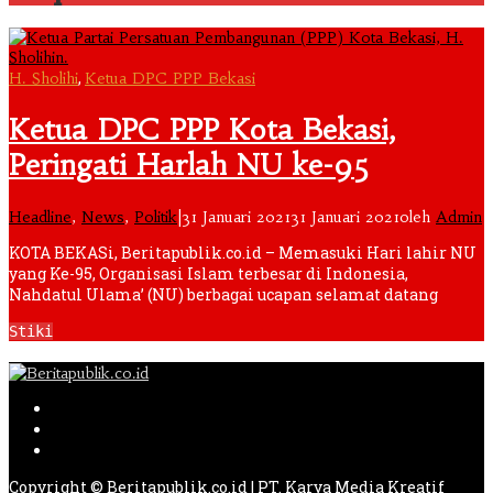
,
H. Sholihi
Ketua DPC PPP Bekasi
Ketua DPC PPP Kota Bekasi,
Peringati Harlah NU ke-95
Headline
,
News
,
Politik
|
31 Januari 2021
31 Januari 2021
oleh
Admin
KOTA BEKASi, Beritapublik.co.id – Memasuki Hari lahir NU
yang Ke-95, Organisasi Islam terbesar di Indonesia,
Nahdatul Ulama’ (NU) berbagai ucapan selamat datang
Stiki
Copyright © Beritapublik.co.id | PT. Karya Media Kreatif