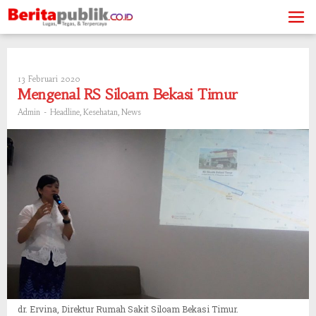
Skip
to
content
13 Februari 2020
Oleh
Admin
Mengenal RS Siloam Bekasi Timur
-
,
,
Admin
Headline
Kesehatan
News
dr. Ervina, Direktur Rumah Sakit Siloam Bekasi Timur.