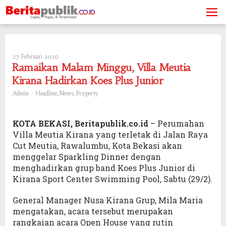
Skip
to
content
27 Februari 2020
Oleh
Admin
Ramaikan Malam Minggu, Villa Meutia
Kirana Hadirkan Koes Plus Junior
-
,
,
Admin
Headline
News
Property
KOTA BEKASI, Beritapublik.co.id
– Perumahan
Villa Meutia Kirana yang terletak di Jalan Raya
Cut Meutia, Rawalumbu, Kota Bekasi akan
menggelar Sparkling Dinner dengan
menghadirkan grup band Koes Plus Junior di
Kirana Sport Center Swimming Pool, Sabtu (29/2).
General Manager Nusa Kirana Grup, Mila Maria
mengatakan, acara tersebut merupakan
rangkaian acara Open House yang rutin