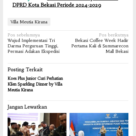
DPRD Kota Bekasi Periode 2024-2029
Villa Meutia Kirana
Navigasi
Pos sebelumnya
Pos berikutnya
Wujud Implementasi Tri
Bekasi Coffee Week Hadir
pos
Darma Perguruan Tinggi,
Pertama Kali di Summarecon
Permasi Adakan Ekspedisi
Mall Bekasi
Posting Terkait
Koes Plus Junior Curi Perhatian
Klien Sparkling Dinner by Villa
Meutia Kirana
Jangan Lewatkan