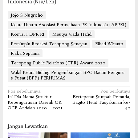
Indonesia (Nia/Len)
Jojo S Nugroho
Ketua Umum Asosiasi Perusahaan PR Indonesia (APPRI)
Komisi I DPR RI
Meutya Viada Hafid
Pemimpin Redaksi Teropong Senayan
Rihad Wiranto
Rizka Septiana
Teropong Public Relations (TPR) Award 2020
Wakil Ketua Bidang Pengembangan BPC Badan Penguru
s Pusat (BPP) PERHUMAS
Navigasi
Pos sebelumnya
Pos berikutnya
Ini Dia Nama Struktur
Bertepatan Sumpah Pemuda,
pos
Kepengurusan Daerah OK
Bagito Helat Tasyakuran ke-
OCE Andalan 2020 – 2021
42
Jangan Lewatkan