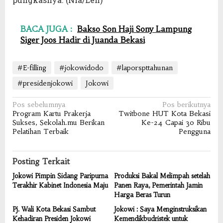
BACA JUGA :
Bakso Son Haji Sony Lampung
Siger Joos Hadir di Juanda Bekasi
#E-filling
#jokowidodo
#laporspttahunan
#presidenjokowi
Jokowi
Navigasi
Pos sebelumnya
Pos berikutnya
Program Kartu Prakerja
Twitbone HUT Kota Bekasi
pos
Sukses, Sekolah.mu Berikan
Ke-24 Capai 30 Ribu
Pelatihan Terbaik
Pengguna
Posting Terkait
Jokowi Pimpin Sidang Paripurna
Produksi Bakal Melimpah setelah
Terakhir Kabinet Indonesia Maju
Panen Raya, Pemerintah Jamin
Harga Beras Turun
Pj. Wali Kota Bekasi Sambut
Jokowi : Saya Menginstruksikan
Kehadiran Presiden Jokowi
Kemendikbudristek untuk