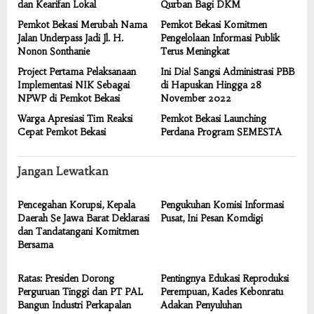
dan Kearifan Lokal
Qurban Bagi DKM
Pemkot Bekasi Merubah Nama
Pemkot Bekasi Komitmen
Jalan Underpass Jadi Jl. H.
Pengelolaan Informasi Publik
Nonon Sonthanie
Terus Meningkat
Project Pertama Pelaksanaan
Ini Dia! Sangsi Administrasi PBB
Implementasi NIK Sebagai
di Hapuskan Hingga 28
NPWP di Pemkot Bekasi
November 2022
Warga Apresiasi Tim Reaksi
Pemkot Bekasi Launching
Cepat Pemkot Bekasi
Perdana Program SEMESTA
Jangan Lewatkan
Pencegahan Korupsi, Kepala
Pengukuhan Komisi Informasi
Daerah Se Jawa Barat Deklarasi
Pusat, Ini Pesan Komdigi
dan Tandatangani Komitmen
Bersama
Ratas: Presiden Dorong
Pentingnya Edukasi Reproduksi
Perguruan Tinggi dan PT PAL
Perempuan, Kades Kebonratu
Bangun Industri Perkapalan
Adakan Penyuluhan