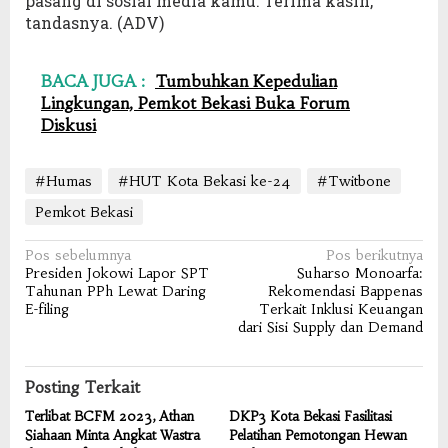
pasang di sosial media kamu. Terima kasih,”
tandasnya. (ADV)
BACA JUGA :
Tumbuhkan Kepedulian
Lingkungan, Pemkot Bekasi Buka Forum
Diskusi
#Humas
#HUT Kota Bekasi ke-24
#Twitbone
Pemkot Bekasi
Navigasi
Pos sebelumnya
Pos berikutnya
Presiden Jokowi Lapor SPT
Suharso Monoarfa:
pos
Tahunan PPh Lewat Daring
Rekomendasi Bappenas
E-filing
Terkait Inklusi Keuangan
dari Sisi Supply dan Demand
Posting Terkait
Terlibat BCFM 2023, Athan
DKP3 Kota Bekasi Fasilitasi
Siahaan Minta Angkat Wastra
Pelatihan Pemotongan Hewan