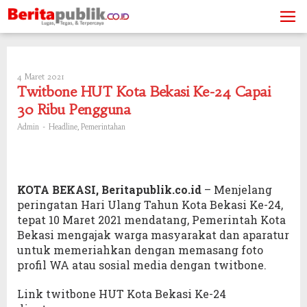
Skip
to
content
4 Maret 2021
Oleh
Admin
Twitbone HUT Kota Bekasi Ke-24 Capai
30 Ribu Pengguna
-
,
Admin
Headline
Pemerintahan
KOTA BEKASI, Beritapublik.co.id
– Menjelang
peringatan Hari Ulang Tahun Kota Bekasi Ke-24,
tepat 10 Maret 2021 mendatang, Pemerintah Kota
Bekasi mengajak warga masyarakat dan aparatur
untuk memeriahkan dengan memasang foto
profil WA atau sosial media dengan twitbone.
Link twitbone HUT Kota Bekasi Ke-24