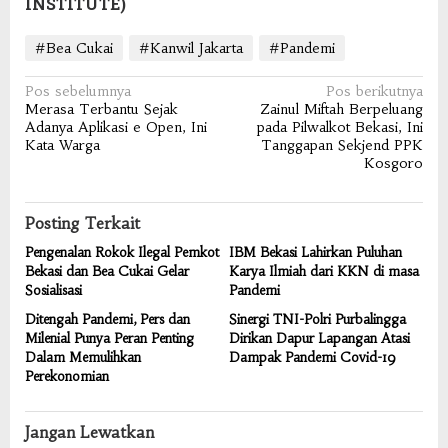
INSTITUTE)
#Bea Cukai
#Kanwil Jakarta
#Pandemi
Navigasi
Pos sebelumnya
Pos berikutnya
Merasa Terbantu Sejak
Zainul Miftah Berpeluang
pos
Adanya Aplikasi e Open, Ini
pada Pilwalkot Bekasi, Ini
Kata Warga
Tanggapan Sekjend PPK
Kosgoro
Posting Terkait
Pengenalan Rokok Ilegal Pemkot
IBM Bekasi Lahirkan Puluhan
Bekasi dan Bea Cukai Gelar
Karya Ilmiah dari KKN di masa
Sosialisasi
Pandemi
Ditengah Pandemi, Pers dan
Sinergi TNI-Polri Purbalingga
Milenial Punya Peran Penting
Dirikan Dapur Lapangan Atasi
Dalam Memulihkan
Dampak Pandemi Covid-19
Perekonomian
Jangan Lewatkan