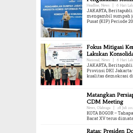
Headline
,
News
|
6 Hari Lal
JAKARTA, Beritapubli
mengambil sumpah ja
Pusat (KIP) Periode 
Fokus Mitigasi K
Lakukan Konsolid
Nasional
,
News
|
6 Hari Lal
JAKARTA, Beritapubl
Provinsi DKI Jakar
kualitas demokrasi di
Matangkan Persiap
CDM Meeting
News
,
Olahraga
|
28 Juli 2
KOTA BOGOR – Tahapan
Barat XV terus dimat
Ratas: Presiden D