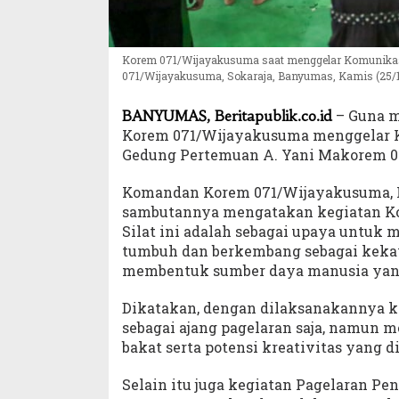
Korem 071/Wijayakusuma saat menggelar Komunikasi 
071/Wijayakusuma, Sokaraja, Banyumas, Kamis (25/1
– Guna m
BANYUMAS, Beritapublik.co.id
Korem 071/Wijayakusuma menggelar Kom
Gedung Pertemuan A. Yani Makorem 07
Komandan Korem 071/Wijayakusuma, Kol
sambutannya mengatakan kegiatan Ko
Silat ini adalah sebagai upaya untuk 
tumbuh dan berkembang sebagai kekay
membentuk sumber daya manusia yang k
Dikatakan, dengan dilaksanakannya k
sebagai ajang pagelaran saja, namu
bakat serta potensi kreativitas yang di
Selain itu juga kegiatan Pagelaran P