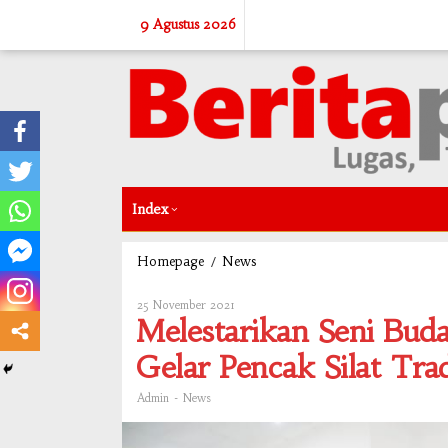
Skip
9 Agustus 2026
to
content
Index
/
Melestarikan
Homepage
News
Seni
Budaya,
25 November 2021
Oleh
Korem
Admin
Melestarikan Seni Bu
071/Wijayakusuma
Gelar
Gelar Pencak Silat Trad
Pencak
Silat
-
Admin
News
Tradisional