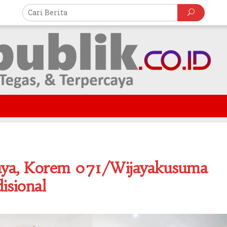
daya, Korem 071/Wijayakusuma
isional