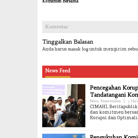
Komitmen Bersama
Komentar
Tinggalkan Balasan
Anda harus
untuk mengirim sebu
masuk log
News Feed
Pencegahan Korups
Tandatangani Ko
News
,
Pemerintahan
|
5 Hari
CIMAHI, Beritapublik.
dan komitmen bersam
Korupsi dan Optimali
Pengukuhan Komisi