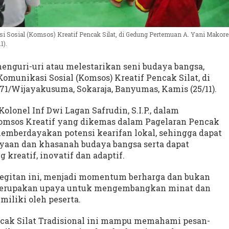
Sosial (Komsos) Kreatif Pencak Silat, di Gedung Pertemuan A. Yani Makor
1).
enguri-uri atau melestarikan seni budaya bangsa,
unikasi Sosial (Komsos) Kreatif Pencak Silat, di
1/Wijayakusuma, Sokaraja, Banyumas, Kamis (25/11).
onel Inf Dwi Lagan Safrudin, S.I.P., dalam
msos Kreatif yang dikemas dalam Pagelaran Pencak
memberdayakan potensi kearifan lokal, sehingga dapat
aan dan khasanah budaya bangsa serta dapat
reatif, inovatif dan adaptif.
egitan ini, menjadi momentum berharga dan bukan
n merupakan upaya untuk mengembangkan minat dan
miliki oleh peserta.
encak Silat Tradisional ini mampu memahami pesan-