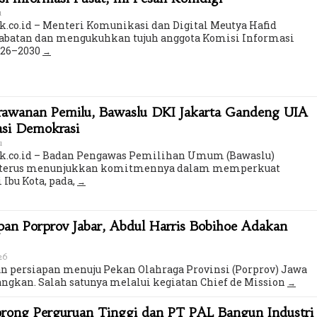
u
k.co.id – Menteri Komunikasi dan Digital Meutya Hafid
batan dan mengukuhkan tujuh anggota Komisi Informasi
2026–2030
erawanan Pemilu, Bawaslu DKI Jakarta Gandeng UIA
asi Demokrasi
u
ik.co.id – Badan Pengawas Pemilihan Umum (Bawaslu)
ta terus menunjukkan komitmennya dalam memperkuat
 Ibu Kota, pada,
an Porprov Jabar, Abdul Harris Bobihoe Adakan
026
 persiapan menuju Pekan Olahraga Provinsi (Porprov) Jawa
angkan. Salah satunya melalui kegiatan Chief de Mission
orong Perguruan Tinggi dan PT PAL Bangun Industri