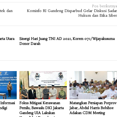
Pos berikutny
tek dan
Kominfo RI Gandeng Disparbud Gelar Diskusi Sada
Hukum dan Etika Sibe
rta Utara
Sinergi Hari Juang TNI AD 2021, Korem 071/Wijayakusuma
Donor Darah
Informasi
Fokus Mitigasi Kerawanan
Matangkan Persiapan Porprov
mdigi
Pemilu, Bawaslu DKI Jakarta
Jabar, Abdul Harris Bobihoe
Gandeng UIA Lakukan
Adakan CDM Meeting