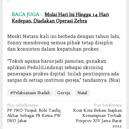
BACA JUGA :
Mulai Hari Ini Hingga 14 Hari
Kedepan, Diadakan Operasi Zebra
Meski Nataru kali ini berbeda dengan tahun lalu,
Sonny mendorong semua pihak tetap disiplin
dan konsisten dalam kepatuhan prokes.
“Tokoh agama harus jadi panutan, gunakan
aplikasi PeduliLindungi sebagai skrining
penerapan prokes digital. Inilah pentingnya ada
satgas di setiap institusi gereja,” tandasnya. (Nia)
#Pelaksanaan Ibadah
Gereja
Natal
Navigasi
Pos sebelumnya
Pos berikutnya
PP IWO Tunjuk Robi Taufiq
Koni Kota Bekasi Siapkan
pos
Akbar Sebagai Plt Ketua PW
Kemampuan Terbaik
IWO Jabar
Porprov XIV Jawa Barat
2022