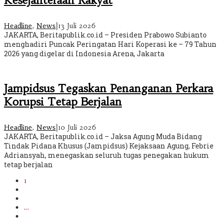
Kesejahteraan Rakyat
Headline
,
News
|
13 Juli 2026
JAKARTA, Beritapublik.co.id – Presiden Prabowo Subianto
menghadiri Puncak Peringatan Hari Koperasi ke – 79 Tahun
2026 yang digelar di Indonesia Arena, Jakarta
Jampidsus Tegaskan Penanganan Perkara
Korupsi Tetap Berjalan
Headline
,
News
|
10 Juli 2026
JAKARTA, Beritapublik.co.id – Jaksa Agung Muda Bidang
Tindak Pidana Khusus (Jampidsus) Kejaksaan Agung, Febrie
Adriansyah, menegaskan seluruh tugas penegakan hukum
tetap berjalan
1
2
3
…
221