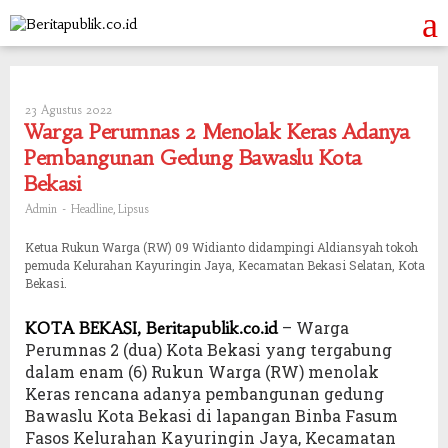
Skip
to
content
23 Agustus 2022
Oleh
Admin
Warga Perumnas 2 Menolak Keras Adanya
Pembangunan Gedung Bawaslu Kota
Bekasi
-
,
Admin
Headline
Lipsus
Ketua Rukun Warga (RW) 09 Widianto didampingi Aldiansyah tokoh
pemuda Kelurahan Kayuringin Jaya, Kecamatan Bekasi Selatan, Kota
Bekasi.
– Warga
KOTA BEKASI, Beritapublik.co.id
Perumnas 2 (dua) Kota Bekasi yang tergabung
dalam enam (6) Rukun Warga (RW) menolak
Keras rencana adanya pembangunan gedung
Bawaslu Kota Bekasi di lapangan Binba Fasum
Fasos Kelurahan Kayuringin Jaya, Kecamatan