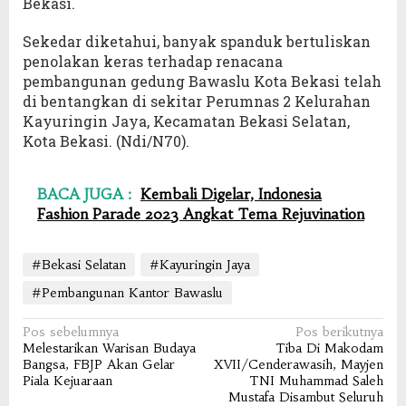
Bekasi.
Sekedar diketahui, banyak spanduk bertuliskan
penolakan keras terhadap renacana
pembangunan gedung Bawaslu Kota Bekasi telah
di bentangkan di sekitar Perumnas 2 Kelurahan
Kayuringin Jaya, Kecamatan Bekasi Selatan,
Kota Bekasi. (Ndi/N70).
BACA JUGA :
Kembali Digelar, Indonesia
Fashion Parade 2023 Angkat Tema Rejuvination
#Bekasi Selatan
#Kayuringin Jaya
#Pembangunan Kantor Bawaslu
Navigasi
Pos sebelumnya
Pos berikutnya
Melestarikan Warisan Budaya
Tiba Di Makodam
pos
Bangsa, FBJP Akan Gelar
XVII/Cenderawasih, Mayjen
Piala Kejuaraan
TNI Muhammad Saleh
Mustafa Disambut Seluruh