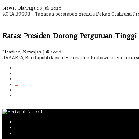
News
,
Olahraga
|
28 Juli 2026
KOTA BOGOR – Tahapan persiapan menuju Pekan Olahraga Provi
Ratas: Presiden Dorong Perguruan Tinggi
Headline
,
News
|
27 Juli 2026
JAKARTA, Beritapublik.co.id – Presiden Prabowo menerima se
1
2
3
…
591
Berikutnya