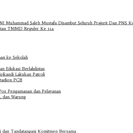
I Muhammad Saleh Mustafa Disambut Seluruh Prajurit Dan PNS 
iatan TMMD Reguler Ke 114
man ke Sekolah
n Edukasi Berlalulintas
ikandi Lakukan Patroli
Stadion PCB
 Pos Pengamanan dan Pelayanan
KL dan Warung
si dan Tandatangani Komitmen Bersama