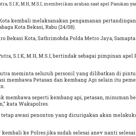
, S.I.K, M.H, M.S.I, memberikan arahan saat apel Pasukan ya
 Kota kembali melaksanakan pengamanan pertandingan la
baga Kota Bekasi, Rabu (24/08).
o Bekasi Kota, Satbrimobda Polda Metro Jaya, Samapta P
a, S.I.K, M.H, M.S.I, bertindak sebagai pimpinan ape
 meminta seluruh personil yang dilibatkan di pintu m
si membawa Petasan dan kembang Api selain itu pemeri
n.
k membawa seperti kembang api, petasan, minuman berb
,” kata Wakapolres.
am tetap awasi penonton yang dicurigakan akan melak
 kembali ke Polres jika sudah selesai anev nanti seles