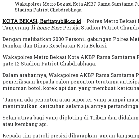
Wakapolres Metro Bekasi Kota AKBP Rama Samtama Putra
Stadion Patriot Chabdrabhaga.
– Polres Metro Bekasi
KOTA BEKASI, Beritapublik.co.id
Tangerang di
home Base
Persija Stadion Patriot Chandra
Dengan melibatkan 2000 Personil gabungan Polres Metr
Damkar dan Dinas Kesehatan Kota Bekasi.
Wakapolres Metro Bekasi Kota AKBP Rama Samtama Putr
gate 12 Stadion Patriot Chabdrabhaga.
Dalam arahannya, Wakapolres AKBP Rama Samtama Putra
pemeriksaan kepada calon penonton terutama antisipa
minuman botol, korek api dan yang membuat kericuha
“Jangan ada penonton atau suporter yang sampai masu
menimbulkan kericuhan selama jalannya pertandingan
Selanjutnya bagi yang diploting di Tribun dan didal
atau kembang api.
Kepada tim patroli presisi diharapkan jangan langsung