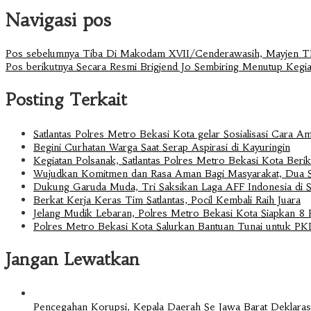
Navigasi pos
Pos sebelumnya
Tiba Di Makodam XVII/Cenderawasih, Mayjen TN
Pos berikutnya
Secara Resmi Brigjend Jo Sembiring Menutup Keg
Posting Terkait
Satlantas Polres Metro Bekasi Kota gelar Sosialisasi Cara A
Begini Curhatan Warga Saat Serap Aspirasi di Kayuringin
Kegiatan Polsanak, Satlantas Polres Metro Bekasi Kota Berika
Wujudkan Komitmen dan Rasa Aman Bagi Masyarakat, Dua Sr
Dukung Garuda Muda, Tri Saksikan Laga AFF Indonesia di 
Berkat Kerja Keras Tim Satlantas, Pocil Kembali Raih Juara
Jelang Mudik Lebaran, Polres Metro Bekasi Kota Siapkan 8
Polres Metro Bekasi Kota Salurkan Bantuan Tunai untuk P
Jangan Lewatkan
Pencegahan Korupsi, Kepala Daerah Se Jawa Barat Deklara