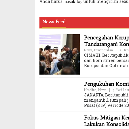
Anda harus
untuk mengirim sebu
masuk log
News Feed
Pencegahan Korups
Tandatangani Ko
News
,
Pemerintahan
|
2 Hari
CIMAHI, Beritapublik.
dan komitmen bersam
Korupsi dan Optimali
Pengukuhan Komisi
Headline
,
News
|
3 Hari Lalu
JAKARTA, Beritapubli
mengambil sumpah ja
Pusat (KIP) Periode 
Fokus Mitigasi K
Lakukan Konsolid