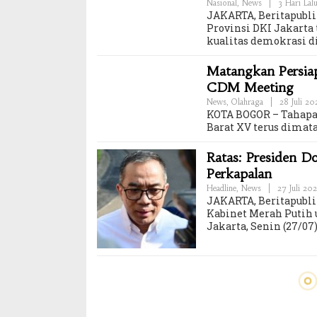
Nasional
,
News
|
3 Hari Lal
JAKARTA, Beritapubl
Provinsi DKI Jakar
kualitas demokrasi di
Matangkan Persiap
CDM Meeting
News
,
Olahraga
|
28 Juli 2
KOTA BOGOR – Tahapan
Barat XV terus dimat
Ratas: Presiden D
Perkapalan
Headline
,
News
|
27 Juli 20
JAKARTA, Beritapubli
Kabinet Merah Putih 
Jakarta, Senin (27/07)