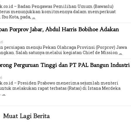
u
ik.co.id – Badan Pengawas Pemilihan Umum (Bawaslu)
ta terus menunjukkan komitmennya dalam memperkuat
 Ibu Kota, pada,
an Porprov Jabar, Abdul Harris Bobihoe Adakan
026
 persiapan menuju Pekan Olahraga Provinsi (Porprov) Jawa
angkan. Salah satunya melalui kegiatan Chief de Mission
orong Perguruan Tinggi dan PT PAL Bangun Industri
26
k.co.id – Presiden Prabowo menerima sejumlah menteri
untuk melakukan rapat terbatas (Ratas) di Istana Merdeka
.
Muat Lagi Berita