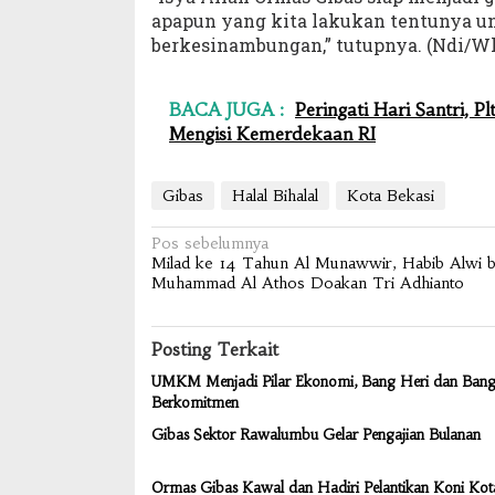
apapun yang kita lakukan tentunya unt
berkesinambungan,” tutupnya. (Ndi/W
BACA JUGA :
Peringati Hari Santri, 
Mengisi Kemerdekaan RI
Gibas
Halal Bihalal
Kota Bekasi
Navigasi
Pos sebelumnya
Milad ke 14 Tahun Al Munawwir, Habib Alwi b
pos
Muhammad Al Athos Doakan Tri Adhianto
Posting Terkait
UMKM Menjadi Pilar Ekonomi, Bang Heri dan Bang 
Berkomitmen
Gibas Sektor Rawalumbu Gelar Pengajian Bulanan
Ormas Gibas Kawal dan Hadiri Pelantikan Koni Kot