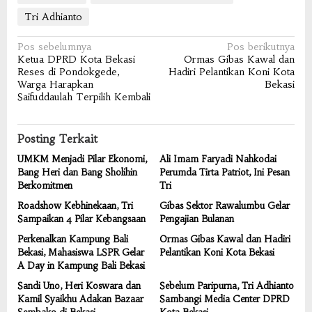
Tri Adhianto
Navigasi
Pos sebelumnya
Pos berikutnya
Ketua DPRD Kota Bekasi
Ormas Gibas Kawal dan
pos
Reses di Pondokgede,
Hadiri Pelantikan Koni Kota
Warga Harapkan
Bekasi
Saifuddaulah Terpilih Kembali
Posting Terkait
UMKM Menjadi Pilar Ekonomi,
Ali Imam Faryadi Nahkodai
Bang Heri dan Bang Sholihin
Perumda Tirta Patriot, Ini Pesan
Berkomitmen
Tri
Roadshow Kebhinekaan, Tri
Gibas Sektor Rawalumbu Gelar
Sampaikan 4 Pilar Kebangsaan
Pengajian Bulanan
Perkenalkan Kampung Bali
Ormas Gibas Kawal dan Hadiri
Bekasi, Mahasiswa LSPR Gelar
Pelantikan Koni Kota Bekasi
A Day in Kampung Bali Bekasi
Sandi Uno, Heri Koswara dan
Sebelum Paripurna, Tri Adhianto
Kamil Syaikhu Adakan Bazaar
Sambangi Media Center DPRD