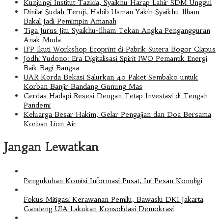
Kunjungi Institut Tazkia, Syaikhu Harap Lahir SDM Unggul
Dinilai Sudah Teruji, Habib Usman Yakin Syaikhu-Ilham
Bakal Jadi Pemimpin Amanah
Tiga Jurus Jitu Syaikhu-Ilham Tekan Angka Pengangguran
Anak Muda
IFP Ikuti Workshop Ecoprint di Pabrik Sutera Bogor Ciapus
Jodhi Yudono: Era Digitalisasi Spirit IWO Pemantik Energi
Baik Bagi Bangsa
UAR Korda Bekasi Salurkan 40 Paket Sembako untuk
Korban Banjir Bandang Gunung Mas
Cerdas Hadapi Resesi Dengan Tetap Investasi di Tengah
Pandemi
Keluarga Besar Hakim, Gelar Pengajian dan Doa Bersama
Korban Lion Air
Jangan Lewatkan
Pengukuhan Komisi Informasi Pusat, Ini Pesan Komdigi
Fokus Mitigasi Kerawanan Pemilu, Bawaslu DKI Jakarta
Gandeng UIA Lakukan Konsolidasi Demokrasi