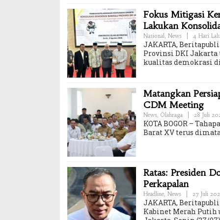
Fokus Mitigasi K
Lakukan Konsolid
Nasional
,
News
|
4 Hari Lal
JAKARTA, Beritapubl
Provinsi DKI Jakar
kualitas demokrasi di
Matangkan Persiap
CDM Meeting
News
,
Olahraga
|
28 Juli 2
KOTA BOGOR – Tahapan
Barat XV terus dimat
Ratas: Presiden D
Perkapalan
Headline
,
News
|
27 Juli 20
JAKARTA, Beritapubli
Kabinet Merah Putih 