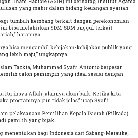
n Ilham Habibie (ASIH) ini berharap, Institut Agama
-lulusan yang mahir dalam bidang keuangan syariah.
bagi tumbuh kembang terkait dengan perekonomian
a ini bisa melahirkan SDM-SDM unggul terkait
riah,” harapnya.
nya bisa mengambil kebijakan-kebijakan publik yang
ang lebih maju,” ungkapnya.
 Islam Tazkia, Muhammad Syafii Antonio berpesan
emilih calon pemimpin yang ideal sesuai dengan
 itu insya Allah jalannya akan baik. Ketika kita
a programnya pun tidak jelas,” ucap Syafii.
alam pelaksanaan Pemilihan Kepala Daerah (Pilkada)
di pemilih yang bijak.
ng menentukan bagi Indonesia dari Sabang-Merauke,