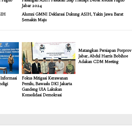
 Pilgub
Pasangan ASIH Pastikan Siap Hadapi Debat Kedua Pilgub
Jabar 2024
SIH
Alumni GMNI Deklarasi Dukung ASIH, Yakin Jawa Barat
Semakin Maju
Matangkan Persiapan Porprov
Jabar, Abdul Harris Bobihoe
Adakan CDM Meeting
Informasi
Fokus Mitigasi Kerawanan
mdigi
Pemilu, Bawaslu DKI Jakarta
Gandeng UIA Lakukan
Konsolidasi Demokrasi