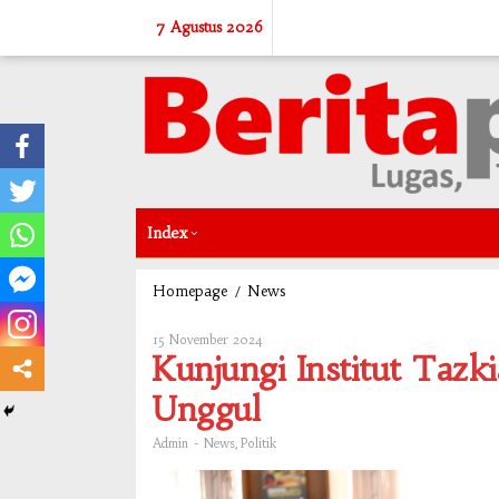
Skip
7 Agustus 2026
to
content
Index
/
Kunjungi
Homepage
News
Institut
Tazkia,
15 November 2024
Oleh
Syaikhu
Admin
Kunjungi Institut Tazk
Harap
Lahir
Unggul
SDM
Unggul
-
,
Admin
News
Politik