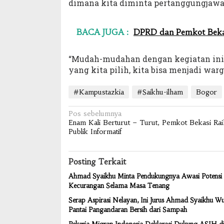
dimana kita diminta pertanggungjawab
BACA JUGA :
DPRD dan Pemkot Beka
“Mudah-mudahan dengan kegiatan in
yang kita pilih, kita bisa menjadi war
#Kampustazkia
#Saikhu-ilham
Bogor
Navigasi
Pos sebelumnya
Enam Kali Berturut – Turut, Pemkot Bekasi Ra
pos
Publik Informatif
Posting Terkait
Ahmad Syaikhu Minta Pendukungnya Awasi Potensi
Kecurangan Selama Masa Tenang
Serap Aspirasi Nelayan, Ini Jurus Ahmad Syaikhu W
Pantai Pangandaran Bersih dari Sampah