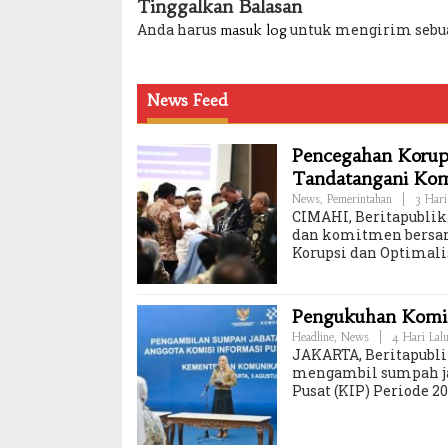
Tinggalkan Balasan
Anda harus
untuk mengirim sebu
masuk log
News Feed
Pencegahan Korups
Tandatangani Ko
News
,
Pemerintahan
|
3 Hari
CIMAHI, Beritapublik.
dan komitmen bersam
Korupsi dan Optimali
Pengukuhan Komisi
Headline
,
News
|
4 Hari Lal
JAKARTA, Beritapubli
mengambil sumpah ja
Pusat (KIP) Periode 