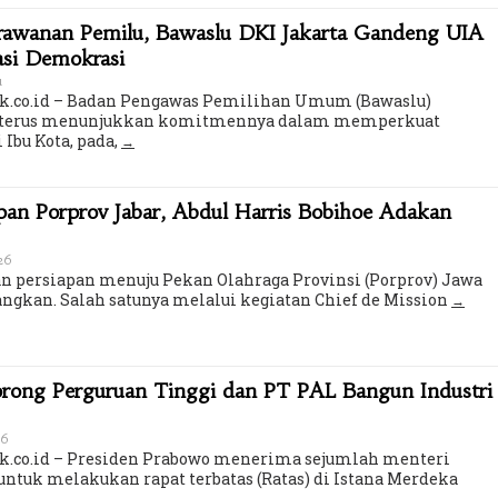
erawanan Pemilu, Bawaslu DKI Jakarta Gandeng UIA
asi Demokrasi
u
ik.co.id – Badan Pengawas Pemilihan Umum (Bawaslu)
ta terus menunjukkan komitmennya dalam memperkuat
 Ibu Kota, pada,
an Porprov Jabar, Abdul Harris Bobihoe Adakan
026
 persiapan menuju Pekan Olahraga Provinsi (Porprov) Jawa
angkan. Salah satunya melalui kegiatan Chief de Mission
orong Perguruan Tinggi dan PT PAL Bangun Industri
26
k.co.id – Presiden Prabowo menerima sejumlah menteri
untuk melakukan rapat terbatas (Ratas) di Istana Merdeka