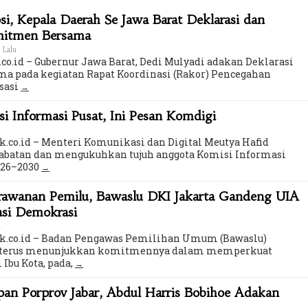
i, Kepala Daerah Se Jawa Barat Deklarasi dan
mitmen Bersama
 Lalu
co.id – Gubernur Jawa Barat, Dedi Mulyadi adakan Deklarasi
a pada kegiatan Rapat Koordinasi (Rakor) Pencegahan
sasi
 Informasi Pusat, Ini Pesan Komdigi
k.co.id – Menteri Komunikasi dan Digital Meutya Hafid
batan dan mengukuhkan tujuh anggota Komisi Informasi
2026–2030
erawanan Pemilu, Bawaslu DKI Jakarta Gandeng UIA
asi Demokrasi
u
ik.co.id – Badan Pengawas Pemilihan Umum (Bawaslu)
ta terus menunjukkan komitmennya dalam memperkuat
 Ibu Kota, pada,
an Porprov Jabar, Abdul Harris Bobihoe Adakan