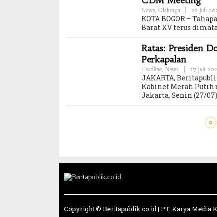
CDM Meeting
News
,
Olahraga
|
28 Juli 2
KOTA BOGOR – Tahapan
Barat XV terus dimat
Ratas: Presiden D
Perkapalan
Headline
,
News
|
27 Juli 20
JAKARTA, Beritapubli
Kabinet Merah Putih 
Jakarta, Senin (27/07)
Copyright © Beritapublik.co.id | PT. Karya Media K