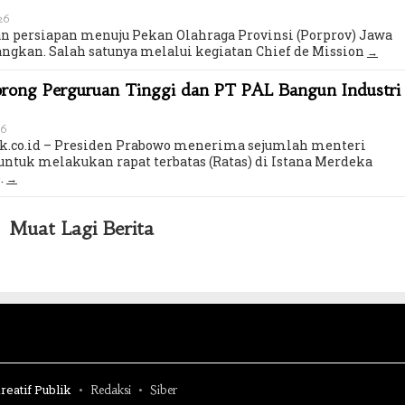
026
 persiapan menuju Pekan Olahraga Provinsi (Porprov) Jawa
angkan. Salah satunya melalui kegiatan Chief de Mission
orong Perguruan Tinggi dan PT PAL Bangun Industri
26
k.co.id – Presiden Prabowo menerima sejumlah menteri
untuk melakukan rapat terbatas (Ratas) di Istana Merdeka
.
Muat Lagi Berita
reatif Publik
Redaksi
Siber