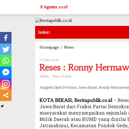
Skip
8 Agustus 2026
to
content
Index
/
Reses
Homepage
News
:
Ronny
16 Juni 2026
Oleh
Hermawan
Admin
Reses : Ronny Hermaw
Sentil
BUMD
-
,
Admin
News
Politik
Kota
Bekasi
Anggota Dprd Provinsi Jawa Barat, Ronny Hermawan
– Rese
KOTA BEKASI, Beritapublik.co.id
Jawa Barat dari Fraksi Partai Demokr
masyarakat menyampaikan sejumlah asp
Milik Daerah atau BUMD yang dinilai 
Jatimakmur, Kecamatan Pondok Gede, Ko