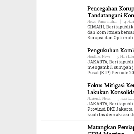
Pencegahan Korups
Tandatangani Ko
News
,
Pemerintahan
|
4 Hari
CIMAHI, Beritapublik.
dan komitmen bersam
Korupsi dan Optimali
Pengukuhan Komisi
Headline
,
News
|
5 Hari Lalu
JAKARTA, Beritapubli
mengambil sumpah ja
Pusat (KIP) Periode 
Fokus Mitigasi K
Lakukan Konsolid
Nasional
,
News
|
5 Hari Lal
JAKARTA, Beritapubl
Provinsi DKI Jakar
kualitas demokrasi di
Matangkan Persiap