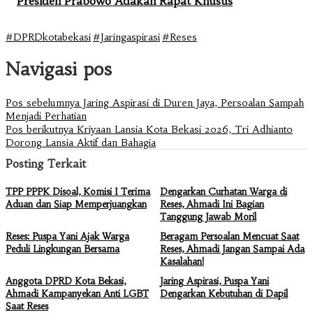
Presiden Prabowo Adakan Rapat Khusus
#DPRDkotabekasi
#Jaringaspirasi
#Reses
Navigasi pos
Pos sebelumnya
Jaring Aspirasi di Duren Jaya, Persoalan Sampah
Menjadi Perhatian
Pos berikutnya
Kriyaan Lansia Kota Bekasi 2026, Tri Adhianto
Dorong Lansia Aktif dan Bahagia
Posting Terkait
TPP PPPK Disoal, Komisi I Terima
Dengarkan Curhatan Warga di
Aduan dan Siap Memperjuangkan
Reses, Ahmadi Ini Bagian
Tanggung Jawab Moril
Reses: Puspa Yani Ajak Warga
Beragam Persoalan Mencuat Saat
Peduli Lingkungan Bersama
Reses, Ahmadi Jangan Sampai Ada
Kasalahan!
Anggota DPRD Kota Bekasi,
Jaring Aspirasi, Puspa Yani
Ahmadi Kampanyekan Anti LGBT
Dengarkan Kebutuhan di Dapil
Saat Reses