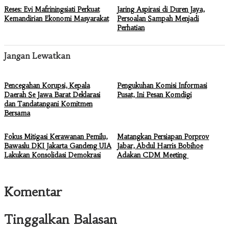
Reses: Evi Mafriningsiati Perkuat
Jaring Aspirasi di Duren Jaya,
Kemandirian Ekonomi Masyarakat
Persoalan Sampah Menjadi
Perhatian
Jangan Lewatkan
Pencegahan Korupsi, Kepala
Pengukuhan Komisi Informasi
Daerah Se Jawa Barat Deklarasi
Pusat, Ini Pesan Komdigi
dan Tandatangani Komitmen
Bersama
Fokus Mitigasi Kerawanan Pemilu,
Matangkan Persiapan Porprov
Bawaslu DKI Jakarta Gandeng UIA
Jabar, Abdul Harris Bobihoe
Lakukan Konsolidasi Demokrasi
Adakan CDM Meeting
Komentar
Tinggalkan Balasan