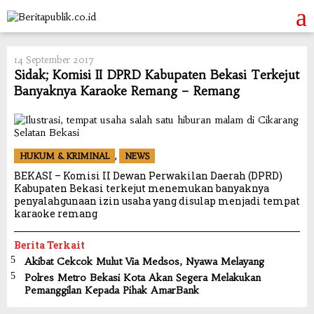
Skip
to
content
14 September 2017
Sidak; Komisi II DPRD Kabupaten Bekasi Terkejut
Banyaknya Karaoke Remang – Remang
,
HUKUM & KRIMINAL
NEWS
BEKASI – Komisi II Dewan Perwakilan Daerah (DPRD)
Kabupaten Bekasi terkejut menemukan banyaknya
penyalahgunaan izin usaha yang disulap menjadi tempat
karaoke remang
Berita Terkait
Akibat Cekcok Mulut Via Medsos, Nyawa Melayang
Polres Metro Bekasi Kota Akan Segera Melakukan
Pemanggilan Kepada Pihak AmarBank