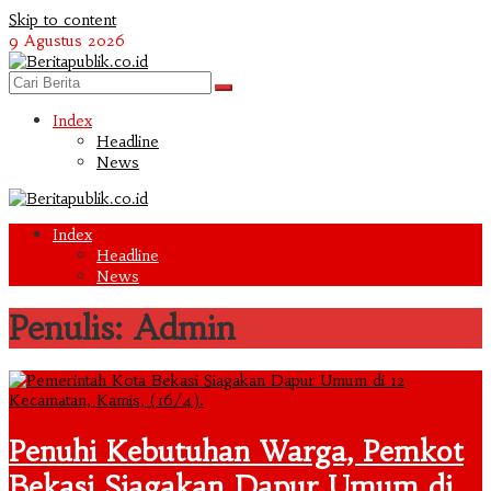
Skip to content
9 Agustus 2026
Index
Headline
News
Index
Headline
News
Penulis:
Admin
Penuhi Kebutuhan Warga, Pemkot
Bekasi Siagakan Dapur Umum di