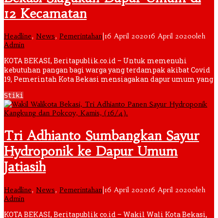
12 Kecamatan
Headline
,
News
,
Pemerintahan
|
16 April 2020
16 April 2020
oleh
Admin
KOTA BEKASI, Beritapublik.co.id – Untuk memenuhi
kebutuhan pangan bagi warga yang terdampak akibat Covid
19, Pemerintah Kota Bekasi mensiagakan dapur umum yang
Stiki
Tri Adhianto Sumbangkan Sayur
Hydroponik ke Dapur Umum
Jatiasih
Headline
,
News
,
Pemerintahan
|
16 April 2020
16 April 2020
oleh
Admin
KOTA BEKASI, Beritapublik co.id – Wakil Wali Kota Bekasi,