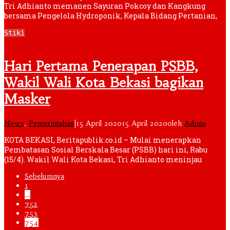
Tri Adhianto memanen Sayuran Pokcoy dan Kangkung
bersama Pengelola Hydroponik, Kepala Bidang Pertanian,
Stiki
Hari Pertama Penerapan PSBB,
Wakil Wali Kota Bekasi bagikan
Masker
News
,
Pemerintahan
|
15 April 2020
15 April 2020
oleh
Admin
KOTA BEKASI, Beritapublik.co.id – Mulai menerapkan
Pembatasan Sosial Berskala Besar (PSBB) hari ini, Rabu
(15/4). Wakil Wali Kota Bekasi, Tri Adhianto meninjau
Sebelumnya
1
…
752
753
754