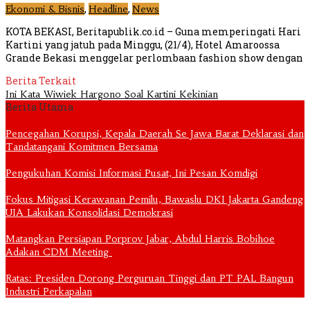
,
,
Ekonomi & Bisnis
Headline
News
KOTA BEKASI, Beritapublik.co.id – Guna memperingati Hari
Kartini yang jatuh pada Minggu, (21/4), Hotel Amaroossa
Grande Bekasi menggelar perlombaan fashion show dengan
Berita Terkait
Ini Kata Wiwiek Hargono Soal Kartini Kekinian
Berita Utama
Pencegahan Korupsi, Kepala Daerah Se Jawa Barat Deklarasi dan
Tandatangani Komitmen Bersama
Pengukuhan Komisi Informasi Pusat, Ini Pesan Komdigi
Fokus Mitigasi Kerawanan Pemilu, Bawaslu DKI Jakarta Gandeng
UIA Lakukan Konsolidasi Demokrasi
Matangkan Persiapan Porprov Jabar, Abdul Harris Bobihoe
Adakan CDM Meeting
Ratas: Presiden Dorong Perguruan Tinggi dan PT PAL Bangun
Industri Perkapalan