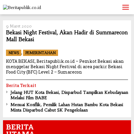
Skip
to
content
9 Maret 2020
Bekasi Night Festival, Akan Hadir di Summarecon
Mall Bekasi
,
NEWS
PEMERINTAHAN
KOTA BEKASI, Beritapublik.co.id – Pemkot Bekasi akan
menggelar Bekasi Night Festival di area parkir Bekasi
Food City (BFC) Level 2 – Sumarecon
Berita Terkait
Jelang HUT Kota Bekasi, Disparbud Tampilkan Kebudayaan
Melalui Film BABE
Menuai Konflik, Pemilik Lahan Hutan Bambu Kota Bekasi
Minta Disparbud Cabut SK Pengelolaan
BERITA