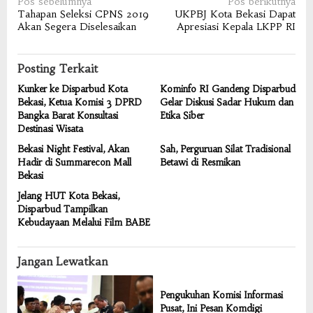
Navigasi
Pos sebelumnya
Pos berikutnya
Tahapan Seleksi CPNS 2019
UKPBJ Kota Bekasi Dapat
pos
Akan Segera Diselesaikan
Apresiasi Kepala LKPP RI
Posting Terkait
Kunker ke Disparbud Kota
Kominfo RI Gandeng Disparbud
Bekasi, Ketua Komisi 3 DPRD
Gelar Diskusi Sadar Hukum dan
Bangka Barat Konsultasi
Etika Siber
Destinasi Wisata
Bekasi Night Festival, Akan
Sah, Perguruan Silat Tradisional
Hadir di Summarecon Mall
Betawi di Resmikan
Bekasi
Jelang HUT Kota Bekasi,
Disparbud Tampilkan
Kebudayaan Melalui Film BABE
Jangan Lewatkan
Pengukuhan Komisi Informasi
Pusat, Ini Pesan Komdigi