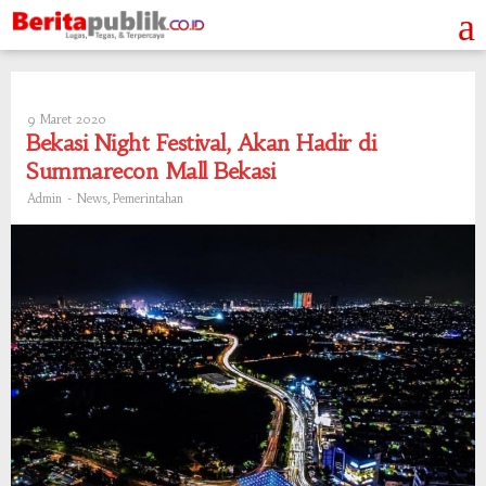
Skip
to
content
9 Maret 2020
Oleh
Admin
Bekasi Night Festival, Akan Hadir di
Summarecon Mall Bekasi
-
,
Admin
News
Pemerintahan