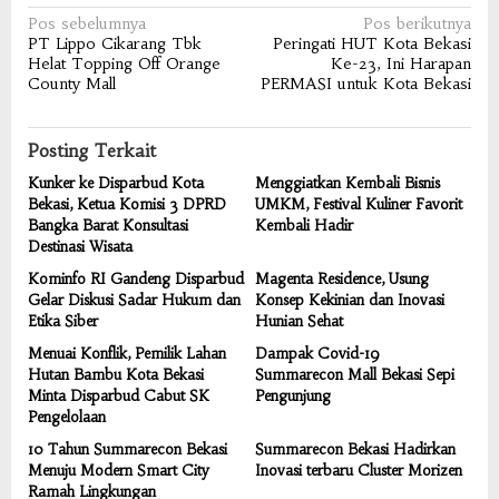
Navigasi
Pos sebelumnya
Pos berikutnya
PT Lippo Cikarang Tbk
Peringati HUT Kota Bekasi
pos
Helat Topping Off Orange
Ke-23, Ini Harapan
County Mall
PERMASI untuk Kota Bekasi
Posting Terkait
Kunker ke Disparbud Kota
Menggiatkan Kembali Bisnis
Bekasi, Ketua Komisi 3 DPRD
UMKM, Festival Kuliner Favorit
Bangka Barat Konsultasi
Kembali Hadir
Destinasi Wisata
Kominfo RI Gandeng Disparbud
Magenta Residence, Usung
Gelar Diskusi Sadar Hukum dan
Konsep Kekinian dan Inovasi
Etika Siber
Hunian Sehat
Menuai Konflik, Pemilik Lahan
Dampak Covid-19
Hutan Bambu Kota Bekasi
Summarecon Mall Bekasi Sepi
Minta Disparbud Cabut SK
Pengunjung
Pengelolaan
10 Tahun Summarecon Bekasi
Summarecon Bekasi Hadirkan
Menuju Modern Smart City
Inovasi terbaru Cluster Morizen
Ramah Lingkungan