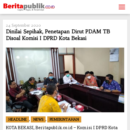
Skip
to
content
24 September 2020
Dinilai Sepihak, Penetapan Dirut PDAM TB
Disoal Komisi I DPRD Kota Bekasi
,
,
HEADLINE
NEWS
PEMERINTAHAN
KOTA BEKASI, Beritapublik.co.id – Komisi I DPRD Kota