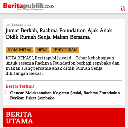
Skip
to
content
29 Januari 2021
Jumat Berkah, Rachma Foundation Ajak Anak
Didik Rumah Senja Makan Bersama
,
,
KOMUNITAS
NEWS
PENDIDIKAN
KOTA BEKASI, Beritapublik.co.id – Tebar kebahagiaan
untuk sesama Rachma Foundation berbagi sembako dan
makan siang bersama anak didik Rumah Senja
dibilangan Bekasi
Berita Terkait
Gencar Melaksanakan Kegiatan Sosial, Rachma Foundation
Berikan Paket Sembako
BERITA
UTAMA