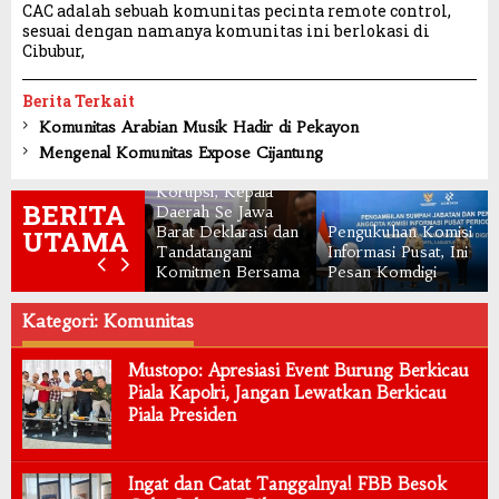
CAC adalah sebuah komunitas pecinta remote control,
sesuai dengan namanya komunitas ini berlokasi di
Cibubur,
Berita Terkait
Komunitas Arabian Musik Hadir di Pekayon
Mengenal Komunitas Expose Cijantung
Pencegahan
Korupsi, Kepala
BERITA
Daerah Se Jawa
Barat Deklarasi dan
Pengukuhan Komisi
UTAMA
Tandatangani
Informasi Pusat, Ini
Komitmen Bersama
Pesan Komdigi
Kategori: Komunitas
Mustopo: Apresiasi Event Burung Berkicau
Piala Kapolri, Jangan Lewatkan Berkicau
Piala Presiden
Ingat dan Catat Tanggalnya! FBB Besok