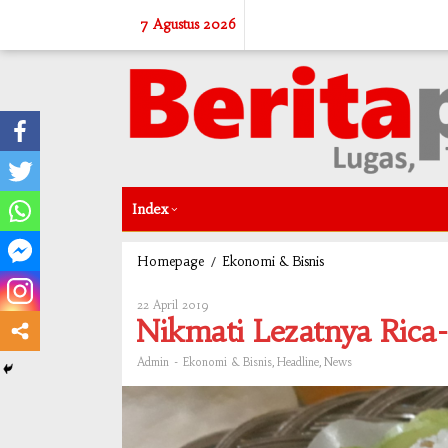
Skip
7 Agustus 2026
to
content
Index
/
Nikmati
Homepage
Ekonomi & Bisnis
Lezatnya
Rica-
22 April 2019
Oleh
Rica
Admin
Nikmati Lezatnya Rica
Kerbau
di
-
,
,
Admin
Ekonomi & Bisnis
Headline
News
Farmer
John