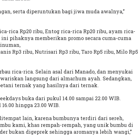
gan, serta diperuntukan bagi jiwa muda awalnya,”
a-rica Rp20 ribu, Entog rica-rica Rp20 ribu, ayam rica-
ri ini pihaknya memberikan promo secara cuma-cuma
minuman,
nis Rp3 ribu, Nutrisari Rp3 ribu, Taro Rp5 ribu, Milo Rp5
bau rica-rica. Selain asal dari Manado, dan menyukai
diwariskan langsung dari almarhum ayah. Sedangkan,
petani ternak yang hasilnya dari ternak.
ekdays buka dari pukul 14.00 sampai 22.00 WIB.
16.00 hingga 23.00 WIB.
tempat lain, karena bumbunya terdiri dari sereh,
umbu kami, khas rempah-rempah, yang unik bumbu di
nder bukan digeprek sehingga aromanya lebih wangi,”