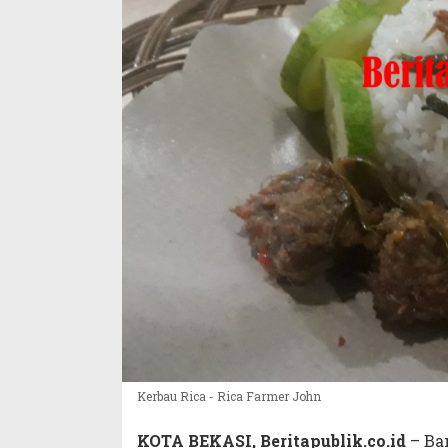
Kerbau Rica - Rica Farmer John
KOTA BEKASI, Beritapublik.co.id
– Ba