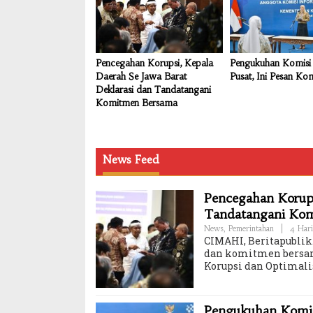
Pencegahan Korupsi, Kepala
Pengukuhan Komisi 
Daerah Se Jawa Barat
Pusat, Ini Pesan Ko
Deklarasi dan Tandatangani
Komitmen Bersama
News Feed
Pencegahan Korups
Tandatangani Ko
News
,
Pemerintahan
|
4 Hari
CIMAHI, Beritapublik.
dan komitmen bersam
Korupsi dan Optimali
Pengukuhan Komisi