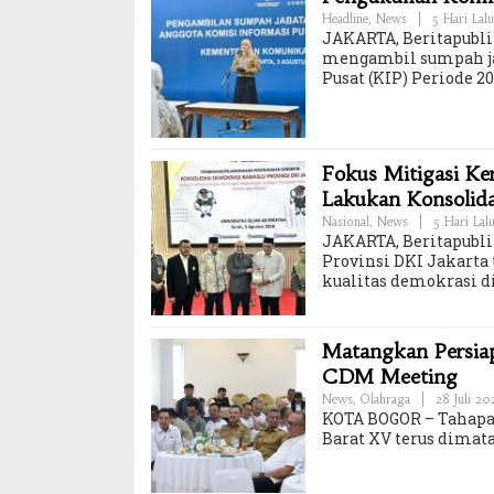
Headline
,
News
|
5 Hari Lalu
JAKARTA, Beritapubli
mengambil sumpah ja
Pusat (KIP) Periode 
Fokus Mitigasi K
Lakukan Konsolid
Nasional
,
News
|
5 Hari Lal
JAKARTA, Beritapubl
Provinsi DKI Jakar
kualitas demokrasi di
Matangkan Persiap
CDM Meeting
News
,
Olahraga
|
28 Juli 2
KOTA BOGOR – Tahapan
Barat XV terus dimat