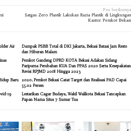
Pos berikutny
mi
Satgas Zero Plastik Lakukan Razia Plastik di Lingkunga
Kantor Pemkot Bekas
older Air
Dampak PSBB Total di DKI Jakarta, Bekasi Batasi Jam Resto
dan Hiburan Malam
inas
Pemkot Gandeng DPRD KOTA Bekasi Adakan Sidang
Paripurna Perubahan KUA Dan PPAS 2020 Serta Kesepakatan
Revisi RPJMD 2018 Hingga 2023
Hidup Baru
2020, Pemkot Bekasi Catat Target dan Realisasi PAD Capai
55.02 Persen
ovid-19
Lestarikan Cagar Budaya, Wakil Walikota Bekasi Tancapkan
Papan Nama Situs 7 Sumur Tua