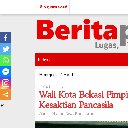
Skip
8 Agustus 2026
to
content
Index
/
Wali
Homepage
Headline
Kota
Bekasi
1 Oktober 2019
Oleh
Pimpin
Admin
Wali Kota Bekasi Pimpi
Upacara
Peringatan
Kesaktian Pancasila
Hari
Kesaktian
-
,
,
Admin
Headline
News
Pemerintahan
Pancasila