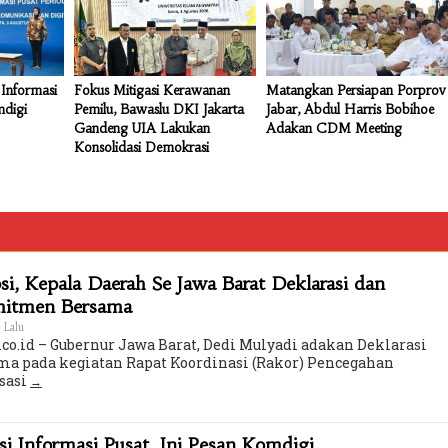
Informasi
Fokus Mitigasi Kerawanan
Matangkan Persiapan Porprov
mdigi
Pemilu, Bawaslu DKI Jakarta
Jabar, Abdul Harris Bobihoe
Gandeng UIA Lakukan
Adakan CDM Meeting
Konsolidasi Demokrasi
i, Kepala Daerah Se Jawa Barat Deklarasi dan
mitmen Bersama
 Lalu
co.id – Gubernur Jawa Barat, Dedi Mulyadi adakan Deklarasi
a pada kegiatan Rapat Koordinasi (Rakor) Pencegahan
sasi
 Informasi Pusat, Ini Pesan Komdigi