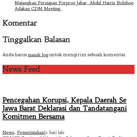
Matangkan Persiapan Porprov Jabar, Abdul Harris Bobihoe
Adakan CDM Meeting
Komentar
Tinggalkan Balasan
Anda harus
untuk mengirim sebuah komentar.
masuk log
News Feed
Pencegahan Korupsi, Kepala Daerah Se
Jawa Barat Deklarasi dan Tandatangani
Komitmen Bersama
News
,
Pemerintahan
|
2 hari lalu