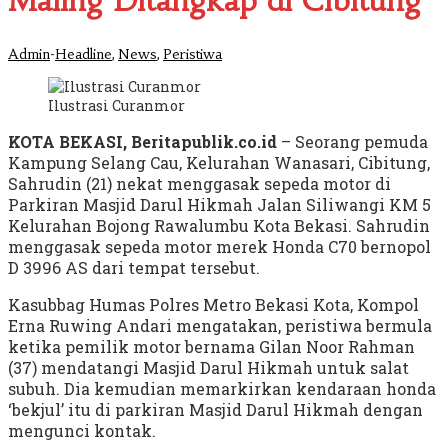
Maling Ditangkap di Cibitung
-
,
,
Admin
Headline
News
Peristiwa
Ilustrasi Curanmor
KOTA BEKASI, Beritapublik.co.id
– Seorang pemuda
Kampung Selang Cau, Kelurahan Wanasari, Cibitung,
Sahrudin (21) nekat menggasak sepeda motor di
Parkiran Masjid Darul Hikmah Jalan Siliwangi KM 5
Kelurahan Bojong Rawalumbu Kota Bekasi. Sahrudin
menggasak sepeda motor merek Honda C70 bernopol
D 3996 AS dari tempat tersebut.
Kasubbag Humas Polres Metro Bekasi Kota, Kompol
Erna Ruwing Andari mengatakan, peristiwa bermula
ketika pemilik motor bernama Gilan Noor Rahman
(37) mendatangi Masjid Darul Hikmah untuk salat
subuh. Dia kemudian memarkirkan kendaraan honda
‘bekjul’ itu di parkiran Masjid Darul Hikmah dengan
mengunci kontak.