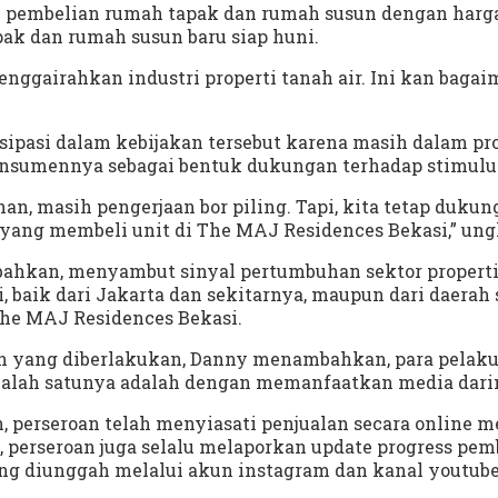
 pembelian rumah tapak dan rumah susun dengan harga 
ak dan rumah susun baru siap huni.
enggairahkan industri properti tanah air. Ini kan ba
tisipasi dalam kebijakan tersebut karena masih dalam
onsumennya sebagai bentuk dukungan terhadap stimulu
 masih pengerjaan bor piling. Tapi, kita tetap dukung
yang membeli unit di The MAJ Residences Bekasi,” ung
bahkan, menyambut sinyal pertumbuhan sektor properti 
 baik dari Jakarta dan sekitarnya, maupun dari daerah
The MAJ Residences Bekasi.
an yang diberlakukan, Danny menambahkan, para pelaku 
alah satunya adalah dengan memanfaatkan media dari
erseroan telah menyiasati penjualan secara online mela
, perseroan juga selalu melaporkan update progress 
g diunggah melalui akun instagram dan kanal youtube