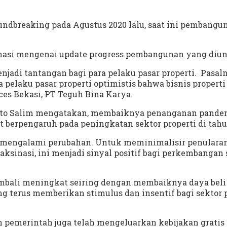
undbreaking pada Agustus 2020 lalu, saat ini pembang
asi mengenai update progress pembangunan yang diung
adi tantangan bagi para pelaku pasar properti. Pasalnya
laku pasar properti optimistis bahwa bisnis properti d
s Bekasi, PT Teguh Bina Karya.
anto Salim mengatakan, membaiknya penanganan pande
at berpengaruh pada peningkatan sektor properti di tahu
mengalami perubahan. Untuk meminimalisir penularan C
sinasi, ini menjadi sinyal positif bagi perkembangan se
bali meningkat seiring dengan membaiknya daya beli 
ang terus memberikan stimulus dan insentif bagi sektor 
emerintah juga telah mengeluarkan kebijakan gratis 