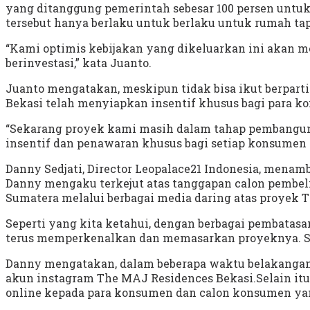
yang ditanggung pemerintah sebesar 100 persen untuk
tersebut hanya berlaku untuk berlaku untuk rumah tap
“Kami optimis kebijakan yang dikeluarkan ini akan m
berinvestasi,” kata Juanto.
Juanto mengatakan, meskipun tidak bisa ikut berpar
Bekasi telah menyiapkan insentif khusus bagi para k
“Sekarang proyek kami masih dalam tahap pembangunan,
insentif dan penawaran khusus bagi setiap konsumen 
Danny Sedjati, Director Leopalace21 Indonesia, menam
Danny mengaku terkejut atas tanggapan calon pembeli,
Sumatera melalui berbagai media daring atas proyek 
Seperti yang kita ketahui, dengan berbagai pembatas
terus memperkenalkan dan memasarkan proyeknya. S
Danny mengatakan, dalam beberapa waktu belakangan, p
akun instagram The MAJ Residences Bekasi.Selain itu
online kepada para konsumen dan calon konsumen yan