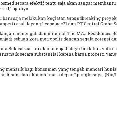
 sosmed secara efektif tentu saja akan sangat memban
tif,” ujarnya.
alu baru saja melakukan kegiatan Groundbreaking proye
operti asal Jepang Leopalace21 dan PT Central Graha Se
angan menengah dan milenial, The MAJ Residences Beka
enjadi sebuah kota metropolis dengan segala potensi d
ta Bekasi saat ini akan menjadi daya tarik tersendiri b
erus naik secara substansial karena harga properti ya
ng menarik bagi konsumen yang tengah mencari hunian 
an bisnis dan ekonomi masa depan,“ pungkasnya. (Nia/