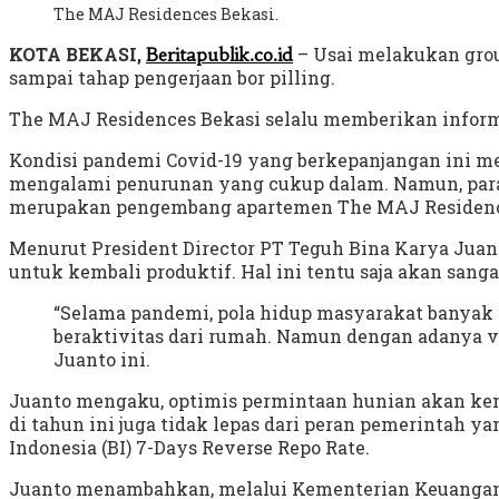
The MAJ Residences Bekasi.
KOTA BEKASI,
– Usai melakukan gro
Beritapublik.co.id
sampai tahap pengerjaan bor pilling.
The MAJ Residences Bekasi selalu memberikan inform
Kondisi pandemi Covid-19 yang berkepanjangan ini menj
mengalami penurunan yang cukup dalam. Namun, para pe
merupakan pengembang apartemen The MAJ Residence
Menurut President Director PT Teguh Bina Karya Ju
untuk kembali produktif. Hal ini tentu saja akan sang
“Selama pandemi, pola hidup masyarakat banyak 
beraktivitas dari rumah. Namun dengan adanya vak
Juanto ini.
Juanto mengaku, optimis permintaan hunian akan kem
di tahun ini juga tidak lepas dari peran pemerintah y
Indonesia (BI) 7-Days Reverse Repo Rate.
Juanto menambahkan, melalui Kementerian Keuangan p