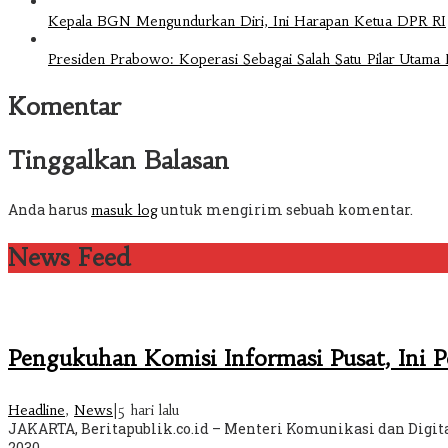
Kepala BGN Mengundurkan Diri, Ini Harapan Ketua DPR RI
Presiden Prabowo: Koperasi Sebagai Salah Satu Pilar Utam
Komentar
Tinggalkan Balasan
Anda harus
untuk mengirim sebuah komentar.
masuk log
News Feed
Pengukuhan Komisi Informasi Pusat, Ini 
Headline
,
News
|
5 hari lalu
JAKARTA, Beritapublik.co.id – Menteri Komunikasi dan Digi
2030