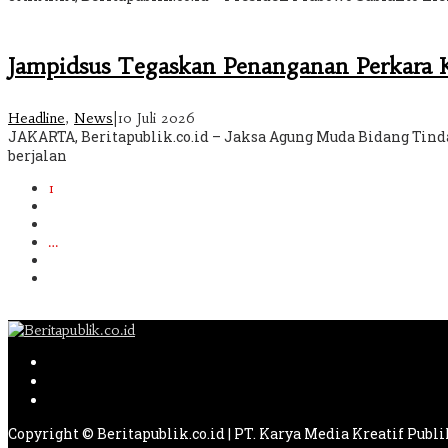
Jampidsus Tegaskan Penanganan Perkara K
Headline
,
News
|
10 Juli 2026
JAKARTA, Beritapublik.co.id – Jaksa Agung Muda Bidang Tin
berjalan
1
2
3
…
219
Berikutnya
Copyright © Beritapublik.co.id | PT. Karya Media Kreatif Publi