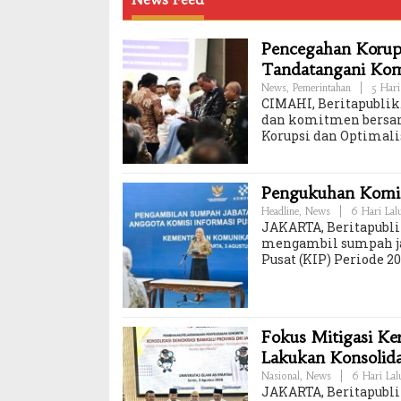
Pencegahan Korups
Tandatangani Ko
News
,
Pemerintahan
|
5 Hari
CIMAHI, Beritapublik.
dan komitmen bersam
Korupsi dan Optimali
Pengukuhan Komisi
Headline
,
News
|
6 Hari Lal
JAKARTA, Beritapubli
mengambil sumpah ja
Pusat (KIP) Periode 
Fokus Mitigasi K
Lakukan Konsolid
Nasional
,
News
|
6 Hari Lal
JAKARTA, Beritapubl