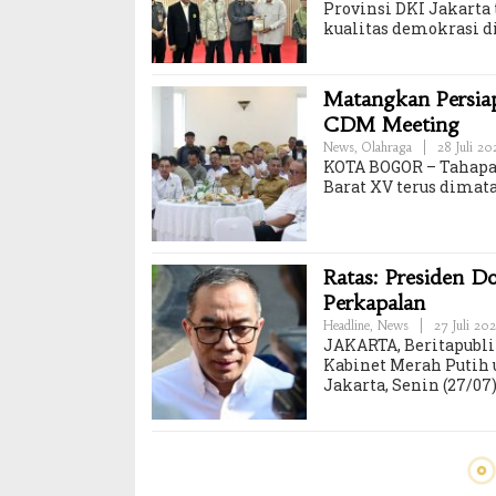
Provinsi DKI Jakar
kualitas demokrasi di
Matangkan Persiap
CDM Meeting
News
,
Olahraga
|
28 Juli 2
KOTA BOGOR – Tahapan
Barat XV terus dimat
Ratas: Presiden D
Perkapalan
Headline
,
News
|
27 Juli 20
JAKARTA, Beritapubli
Kabinet Merah Putih 
Jakarta, Senin (27/07)