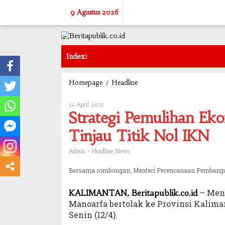
Skip
9 Agustus 2026
to
content
Index
/
Strategi
Homepage
Headline
Pemulihan
Ekonomi
12 April 2021
Oleh
Nasional,
Admin
Strategi Pemulihan Ek
Menteri
Suharso
Tinjau Titik Nol IKN
Tinjau
Titik
-
,
Admin
Headline
News
Nol
IKN
Bersama rombongan, Menteri Perencanaan Pembangun
– Ment
KALIMANTAN, Beritapublik.co.id
Manoarfa bertolak ke Provinsi Kalim
Senin (12/4).