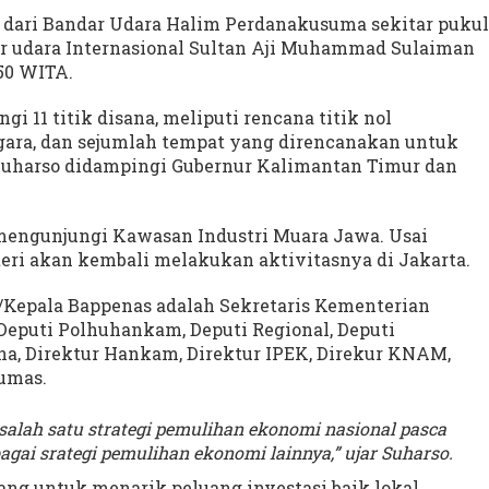
dari Bandar Udara Halim Perdanakusuma sekitar pukul
ar udara Internasional Sultan Aji Muhammad Sulaiman
50 WITA.
 11 titik disana, meliputi rencana titik nol
gara, dan sejumlah tempat yang direncanakan untuk
Suharso didampingi Gubernur Kalimantan Timur dan
 mengunjungi Kawasan Industri Muara Jawa. Usai
ri akan kembali melakukan aktivitasnya di Jakarta.
Kepala Bappenas adalah Sekretaris Kementerian
eputi Polhuhankam, Deputi Regional, Deputi
na, Direktur Hankam, Direktur IPEK, Direkur KNAM,
Humas.
alah satu strategi pemulihan ekonomi nasional pasca
agai srategi pemulihan ekonomi lainnya,” ujar Suharso.
ang untuk menarik peluang investasi baik lokal