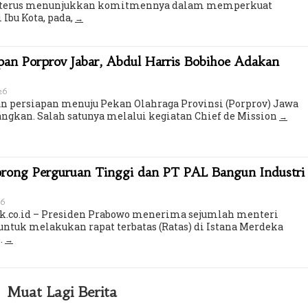
ta terus menunjukkan komitmennya dalam memperkuat
 Ibu Kota, pada,
an Porprov Jabar, Abdul Harris Bobihoe Adakan
026
 persiapan menuju Pekan Olahraga Provinsi (Porprov) Jawa
angkan. Salah satunya melalui kegiatan Chief de Mission
orong Perguruan Tinggi dan PT PAL Bangun Industri
26
k.co.id – Presiden Prabowo menerima sejumlah menteri
untuk melakukan rapat terbatas (Ratas) di Istana Merdeka
.
Muat Lagi Berita